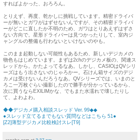
すればよかった、おろろん。
とりえず、再度、乾かしに挑戦しています。精密ドライバ
ーが無いとガワがはずせないんですが、その精密ドライバ
ーがどこに直したか不明のため、ガワはとりあえずはずさ
ない方向で。星形ドライバーは見つかったりして、室内ジ
ャングルの整備も行わないといけないのやも。
このまま起動しない可能性もあるため、新しいデジカメの
物色もはじめています。まずは2chのデジカメ板の、関連ス
レッドから。かたよってるなあ。しかし、CASIOはQVシリ
ーズはもう出さないのじゃろかー。石けん箱サイズのデジ
カメは受けないんだろうなあ。QVシリーズでは、いまのと
ろこ一万枚ぐらい撮影したので勝手が分かっているから、
次に買うならEXILIMかな、でもまた水濡れで壊したりし
て、よわよわ。
◆◆デジカメ購入相談スレッド Ver. 99◆◆
●スレッド立てるまでもない質問などはこちら 51●
[Z2]薄型デジカメ比較検討スレ[T9]
ranobe.com
at
3:37 pm