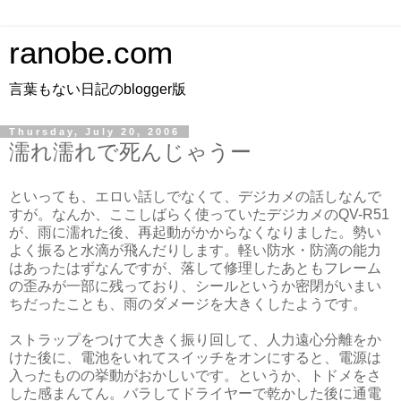
ranobe.com
言葉もない日記のblogger版
Thursday, July 20, 2006
濡れ濡れで死んじゃうー
といっても、エロい話しでなくて、デジカメの話しなんで
すが。なんか、ここしばらく使っていたデジカメのQV-R51
が、雨に濡れた後、再起動がかからなくなりました。勢い
よく振ると水滴が飛んだりします。軽い防水・防滴の能力
はあったはずなんですが、落して修理したあともフレーム
の歪みが一部に残っており、シールというか密閉がいまい
ちだったことも、雨のダメージを大きくしたようです。
ストラップをつけて大きく振り回して、人力遠心分離をか
けた後に、電池をいれてスイッチをオンにすると、電源は
入ったものの挙動がおかしいです。というか、トドメをさ
した感まんてん。バラしてドライヤーで乾かした後に通電