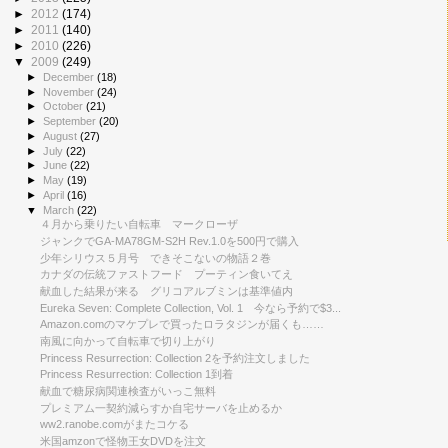
►
2012
(174)
►
2011
(140)
►
2010
(226)
▼
2009
(249)
►
December
(18)
►
November
(24)
►
October
(21)
►
September
(20)
►
August
(27)
►
July
(22)
►
June
(22)
►
May
(19)
►
April
(16)
▼
March
(22)
４月から乗りたい自転車 マークローザ
ジャンクでGA-MA78GM-S2H Rev.1.0を500円で購入
少年シリウス５月号 できそこないの物語２巻
カナダの伝統ファストフード プーティン食いてえ
献血した結果が来る グリコアルブミンは基準値内
Eureka Seven: Complete Collection, Vol. 1 今なら予約で$3...
Amazon.comのマケプレで買ったロラタジンが届くも……
南風に向かって自転車で切り上がり
Princess Resurrection: Collection 2を予約注文しました
Princess Resurrection: Collection 1到着
献血で糖尿病関連検査がいっこ無料
プレミアム一契約減らすか自宅サーバを止めるか
ww2.ranobe.comがまたコケる
米国amzonで怪物王女DVDを注文