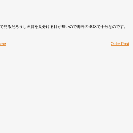
で見るだろうし画質を見分ける目が無いので海外のBOXで十分なのです。
ome
Older Post