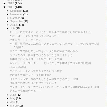
►
2012
(174)
▼
2011
(140)
►
December
(12)
►
November
(11)
►
October
(9)
►
September
(10)
►
August
(14)
▼
July
(15)
久しぶりに海で泳ぐ というか、自転車ごと埠頭から海に落ちました
だが、ロード乗りは死滅していなかった！
小松左京、レイ・ハラカミ
かし原 塩羊かんの10個入りとセフコサンのスポーツドリンクパウダーを購
入を購入
リムテープ交換してリム打ちパンクが出る症状に襲われる
ラピュタの道 自転車で行くなら下から登りましょう
熊本城からミルクロードを経てラピュタの道
ガンパレード・マーチ！ ということで熊本城まで低速自走幻想編
chrome不調期
なかにししょくどうでさざえどんたべられず
熱に倦んで夢はラピュタを駆け巡る
日々にパノラマ ３巻のあとがきが最後になるのか 追加
侵略者との戦いの日がちかづいている！
ダンス・イン・ザ・ヴァンパイアバンドのＤＶＤプラスBlueRayが届く 追加
見る人が見れば分かる――
►
June
(12)
►
May
(13)
►
April
(9)
►
March
(11)