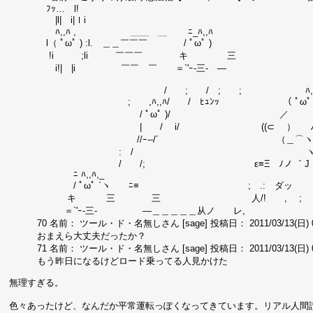
ﾌｯ… l!
|l| i|ｌi
ﾊ,,ﾊ , ＿＿ ＿ ﾆ_ﾊ,,ﾊ
l（ ﾟωﾟ ) :l. ＿＿￣￣￣ / ﾟωﾟ )
!i ;li ￣￣￣ キ 三
i!| |i ￣￣ ￣ ＝`'ｰ-三‐ ―
/ ; / ; ; ﾊ,
; ,ﾊ,,ﾊ/ / ﾋｭﾝｯ （ ﾟωﾟ ) ｲﾔﾗ
/ ﾟωﾟ )/ ／ 
| / i/ ((⊂ ） ﾉ＼つ
//ｰ--/´ （＿⌒
: / ヽ ﾍ 
/ /; ε≡Ξ ﾉノ ｀J
ﾆ ﾊ,,ﾊ,_
/ ﾟωﾟ `ヽ ﾆ≡ ; .: ダッ
キ 三 三 人/! , ;
＝`'ｰ-三‐ ―＿＿＿＿＿从ノ レ,
70 名前： ツール・ド・名無しさん [sage] 投稿日： 2011/03/13(日) 00:4
おまえら大丈夫だったか？
71 名前： ツール・ド・名無しさん [sage] 投稿日： 2011/03/13(日) 02:2
もう昨日になるけどロード乗ってる人見かけた
無理すぎる。
色々あったけど、なんだか平常運転っぽくなってきています。リアル人間