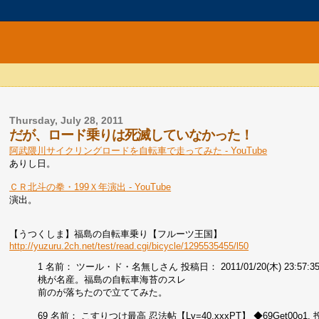
Thursday, July 28, 2011
だが、ロード乗りは死滅していなかった！
‪阿武隈川サイクリングロードを自転車で走ってみた‬‏ - YouTube
ありし日。
‪ＣＲ北斗の拳・199Ｘ年演出‬‏ - YouTube
演出。
【うつくしま】福島の自転車乗り【フルーツ王国】
http://yuzuru.2ch.net/test/read.cgi/bicycle/1295535455/l50
1 名前： ツール・ド・名無しさん 投稿日： 2011/01/20(木) 23:57:35 
桃が名産。福島の自転車海苔のスレ
前のが落ちたので立ててみた。
69 名前： こすりつけ最高 忍法帖【Lv=40,xxxPT】 ◆69Get00o1. 投稿日： 