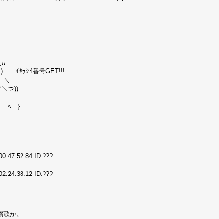
,ﾊ
ｼｲ番号GET!!!
＼
))
ヽ
}
7:52.84 ID:???
4:38.12 ID:???
讃歌か。