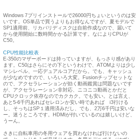
Windows 7プリインストールで26000円ちょいというのは安
いです。OS単品で買うよりもお得なんですが、夏モデルで
SP1適用前、リカバリディスクは自前作成なので、届いて
から使用開始に数時間かかる計算です。なによりCPUが
C50。
CPU性能比較表
E-350のマザーボードは持っていますが、もっさり感があり
ます。C50はさらにその下というわけで、ATOMよりは少し
マシレベル、一応デュアルコアだから。でも、キャッシュ
が少なめですので、いろいろ大変。Fusionチップセットな
ので、アクセラレーションが効く動画鑑賞は問題ないです
が、アクセラレーション非対応、ニコニコ動画とかだと
CPUクロック依存なのでカクカク。でも安い。とは言え、
あと5-6千円あればセレロンか安い時であれば i3行ける
し、そっちはSP１適用済みだし、でも、2万6千円は安いな
ー。迷うところです。HDMIが付いているのは嬉しいけど、
うーん。
さきに自転車用の冬用ウェアを買わなければ行けないの