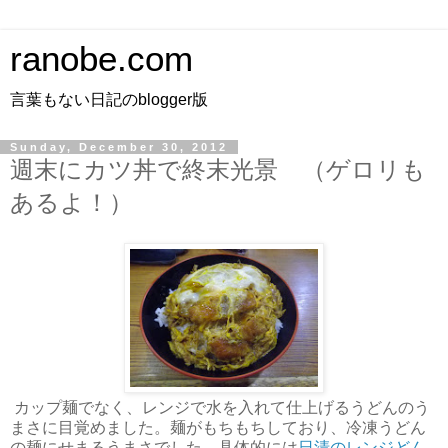
ranobe.com
言葉もない日記のblogger版
Sunday, December 30, 2012
週末にカツ丼で終末光景 （ゲロリも
あるよ！）
カップ麺でなく、レンジで水を入れて仕上げるうどんのう
まさに目覚めました。麺がもちもちしており、冷凍うどん
の麺にせまるうまさでした。具体的には
日清のレンジどん