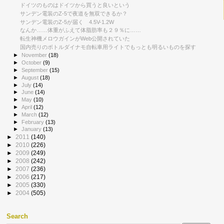
ドイツのものはドイツから買うと良いという
サンデン電装のZ-5で夜道を無双できるか？
サンデン電装のZ-5が届く 4.5V-1.2W
なんか……体重がふえて体脂肪率も２９％に……
転生神機メロウガインがWeb公開されていた
国内売りのボトルダイナモ自転車用ライトでもっとも明るいものを探す
►
November
(18)
►
October
(9)
►
September
(15)
►
August
(18)
►
July
(14)
►
June
(14)
►
May
(10)
►
April
(12)
►
March
(12)
►
February
(13)
►
January
(13)
►
2011
(140)
►
2010
(226)
►
2009
(249)
►
2008
(242)
►
2007
(236)
►
2006
(217)
►
2005
(330)
►
2004
(505)
Search