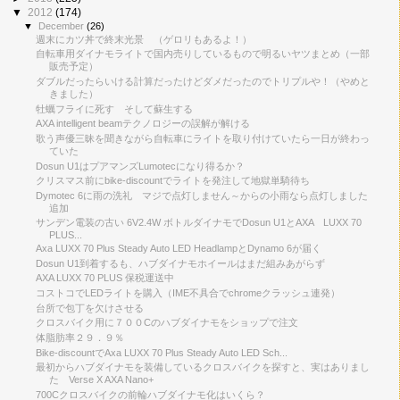
▼
2012
(174)
▼
December
(26)
週末にカツ丼で終末光景 （ゲロリもあるよ！）
自転車用ダイナモライトで国内売りしているもので明るいヤツまとめ（一部
販売予定）
ダブルだったらいける計算だったけどダメだったのでトリプルや！（やめと
きました）
牡蠣フライに死す そして蘇生する
AXA intelligent beamテクノロジーの誤解が解ける
歌う声優三昧を聞きながら自転車にライトを取り付けていたら一日が終わっ
ていた
Dosun U1はプアマンズLumotecになり得るか？
クリスマス前にbike-discountでライトを発注して地獄単騎待ち
Dymotec 6に雨の洗礼 マジで点灯しません～からの小雨なら点灯しました
追加
サンデン電装の古い 6V2.4W ボトルダイナモでDosun U1とAXA LUXX 70
PLUS...
Axa LUXX 70 Plus Steady Auto LED HeadlampとDynamo 6が届く
Dosun U1到着するも、ハブダイナモホイールはまだ組みあがらず
AXA LUXX 70 PLUS 保税運送中
コストコでLEDライトを購入（IME不具合でchromeクラッシュ連発）
台所で包丁を欠けさせる
クロスバイク用に７００Cのハブダイナモをショップで注文
体脂肪率２９．９％
Bike-discountでAxa LUXX 70 Plus Steady Auto LED Sch...
最初からハブダイナモを装備しているクロスバイクを探すと、実はありまし
た Verse X AXA Nano+
700Cクロスバイクの前輪ハブダイナモ化はいくら？