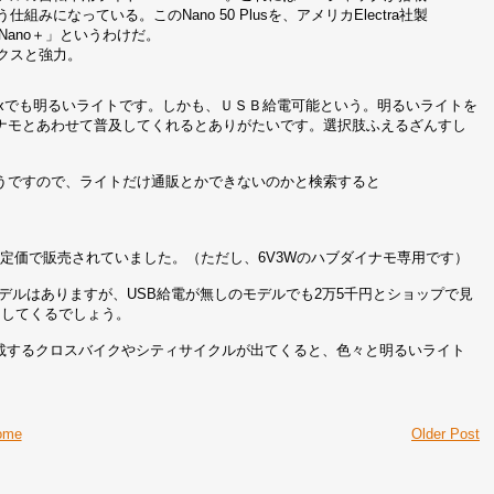
みになっている。このNano 50 Plusを、アメリカElectra社製
e Nano＋」というわけだ。
ルクスと強力。
uxでも明るいライトです。しかも、ＵＳＢ給電可能という。明るいライトを
ナモとあわせて普及してくれるとありがたいです。選択肢ふえるざんすし
の機能のようですので、ライトだけ通販とかできないのかと検索すると
0円が定価で販売されていました。（ただし、6V3Wのハブダイナモ専用です）
機能モデルはありますが、USB給電が無しのモデルでも2万5千円とショップで見
えしてくるでしょう。
を初期搭載するクロスバイクやシティサイクルが出てくると、色々と明るいライト
ome
Older Post