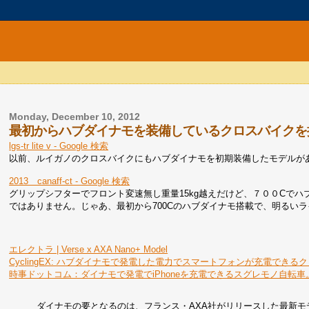
Monday, December 10, 2012
最初からハブダイナモを装備しているクロスバイクを探すと、
lgs-tr lite v - Google 検索
以前、ルイガノのクロスバイクにもハブダイナモを初期装備したモデルが
2013 canaff-ct - Google 検索
グリップシフターでフロント変速無し重量15kg越えだけど、７００Cで
ではありません。じゃあ、最初から700Cのハブダイナモ搭載で、明るい
エレクトラ | Verse x AXA Nano+ Model
CyclingEX: ハブダイナモで発電した電力でスマートフォンが充電できる
時事ドットコム：ダイナモで発電でiPhoneを充電できるスグレモノ自転車。「AXA/E
ダイナモの要となるのは、フランス・AXA社がリリースした最新モデルの