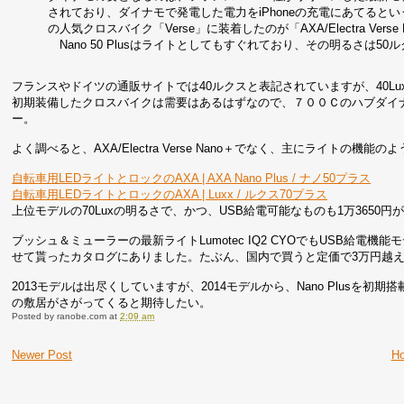
されており、ダイナモで発電した電力をiPhoneの充電にあてるという仕組
の人気クロスバイク「Verse」に装着したのが「AXA/Electra Vers
Nano 50 Plusはライトとしてもすぐれており、その明るさは50
フランスやドイツの通販サイトでは40ルクスと表記されていますが、40L
初期装備したクロスバイクは需要はあるはずなので、７００Ｃのハブダイ
ー。
よく調べると、AXA/Electra Verse Nano＋でなく、主にライト
自転車用LEDライトとロックのAXA | AXA Nano Plus / ナノ50プラス
自転車用LEDライトとロックのAXA | Luxx / ルクス70プラス
上位モデルの70Luxの明るさで、かつ、USB給電可能なものも1万365
ブッシュ＆ミューラーの最新ライトLumotec IQ2 CYOでもUSB給電
せて貰ったカタログにありました。たぶん、国内で買うと定価で3万円越
2013モデルは出尽くしていますが、2014モデルから、Nano Plus
の敷居がさがってくると期待したい。
Posted by
ranobe.com
at
2:09 am
Newer Post
H