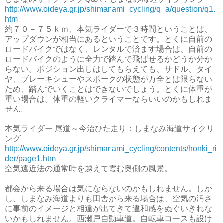
http://www.oideya.gr.jp/shimanami_cycling/q_a/question/q1.
htm
約７０－７５ｋｍ、本気ライダーで３時間ということは、
アップダウンが相当にあるということです。とくに自前の
ロードバイクではなく、レンタルで済ます場合は、自前の
ロードバイクのように全力で踏んで飛ばせるかどうか分か
らない。ポジション出しはしてもらえても、サドル、タイ
ヤ、ブレーキシューやスポークの状態が万全とは限らない
ため、踏んでいくことはできないでしょう。とくに体重が
重い場合は。体重の軽いクライマーならいいのかもしれま
せん。
本気ライダー 尾道～今治ひた走り：しまなみ海道サイクリ
ング
http://www.oideya.gr.jp/shimanami_cycling/contents/honki_ri
der/page1.htm
空気遠近法の通常時を越えて霞む奥側の風景。
都会から来る場合は気にならないのかもしれません。しか
し、しまなみ海道よりも田舎から来る場合は、空気の汚さ
に事前のイメージと相違が出てきて違和感をぬぐいきれな
いかもしれません。西瀬戸自動車道。自転車コースも設け