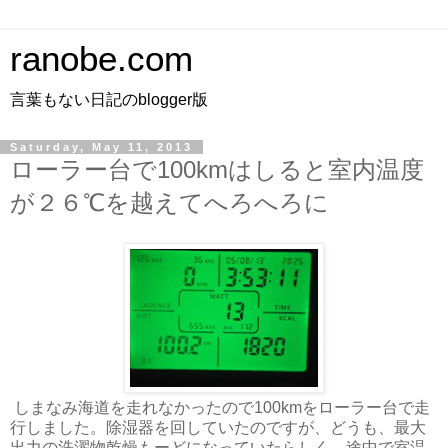
ranobe.com
言葉もない日記のblogger版
Saturday, May 11, 2013
ローラー台で100kmはしると室内温度
が２６℃を越えてへろへろに
しまなみ海道を走れなかったので100kmをローラー台で走
行しました。除湿器を回していたのですが、どうも、最大
出力の洗濯物乾燥もーどになっていたらしく、途中で室温