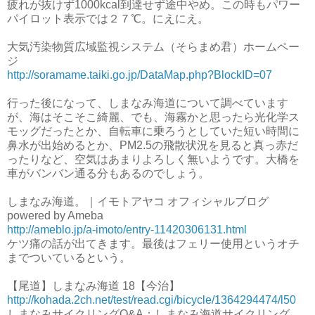
疲れが抜けず1000kcal到達せず途中やめ。この時もパワー
パイロット表示では２７℃。にえにえ。
大気汚染物質広域監視システム（そらまめ君）ホームペー
ジ
http://soramame.taiki.go.jp/DataMap.php?BlockID=07
行った後になって、しまなみ海道について調べています
が、海はそこそこ綺麗、でも、海霧かと思ったら光化学ス
モッグだったとか、自転車に乗ろうとしていた短い時間に
鼻水が出始めるとか、PM2.5の飛散状況を見ると真っ赤だ
ったりなど、空気はあまりよろしく無いようです。大橋を
車がバンバン通る分もあるのでしょう。
しまなみ海道。｜イモトアヤコ オフィシャルブログ
powered by Ameba
http://ameblo.jp/a-imoto/entry-11420306131.html
ケツ痛の話が出てきます。最後はフェリー使用というオチ
までついているという。
【尾道】しまなみ海道 18【今治】
http://kohada.2ch.net/test/read.cgi/bicycle/1364294474/l50
しまなみサイクリングQ&A：しまなみ海道サイクリング