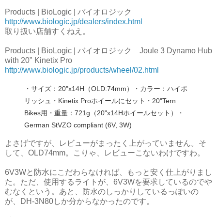
Products | BioLogic | バイオロジック
http://www.biologic.jp/dealers/index.html
取り扱い店舗すくねえ。
Products | BioLogic | バイオロジック Joule 3 Dynamo Hub
with 20" Kinetix Pro
http://www.biologic.jp/products/wheel/02.html
・サイズ：20"x14H（OLD:74mm）
・カラー：ハイポ
リッシュ
・Kinetix Proホイールにセット
・20"Tern
Bikes用
・重量：721g（20"x14Hホイールセット）
・
German StVZO compliant (6V, 3W)
よさげですが、レビューがまったく上がっていません。そ
して、OLD74mm。こりゃ、レビューこないわけですわ。
6V3Wと防水にこだわらなければ、もっと安く仕上がりまし
た。ただ、使用するライトが、6V3Wを要求しているのでや
むなくという。あと、防水のしっかりしているっぽいの
が、DH-3N80しか分からなかったのです。