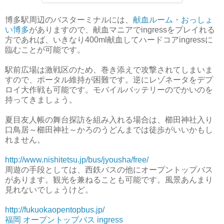
博多駅周辺のバスターミナルには、
献血ルーム・おっしょ
い博多
がありますので、献血マニアでingressをプレイれる
方であれば、いきなり400ml献血してハードコアingressに
臨むことが可能です。
駅前広場は激戦区のため、巻き添えで攻撃されてしまいま
すので、ポータル維持が困難です。逆にレゾネータをデプ
ロイ大作戦も可能です。モバイルバッテリーのでかいのを
持ってきましょう。
夏目友人帳の舞台探訪を組み入れる場合は、櫛田神社入り
口鳥居～櫛田神社～かろのうどんまでは徒歩がいいかもし
れません。
http://www.nishitetsu.jp/bus/jyousha/free/
周遊の手段としては、西鉄バスの他にオープントップバス
があります。観光を兼ねることも可能です。風景あんまり
見れないでしょうけど。
http://fukuokaopentopbus.jp/
福岡 オープントップバス ingress