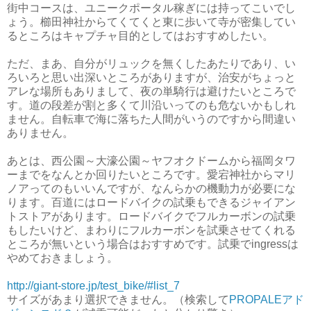
街中コースは、ユニークポータル稼ぎには持ってこいでし
ょう。櫛田神社からてくてくと東に歩いて寺が密集してい
るところはキャプチャ目的としてはおすすめしたい。
ただ、まあ、自分がリュックを無くしたあたりであり、い
ろいろと思い出深いところがありますが、治安がちょっと
アレな場所もありまして、夜の単騎行は避けたいところで
す。道の段差が割と多くて川沿いってのも危ないかもしれ
ません。自転車で海に落ちた人間がいうのですから間違い
ありません。
あとは、西公園～大濠公園～ヤフオクドームから福岡タワ
ーまでをなんとか回りたいところです。愛宕神社からマリ
ノアってのもいいんですが、なんらかの機動力が必要にな
ります。百道にはロードバイクの試乗もできるジャイアン
トストアがあります。ロードバイクでフルカーボンの試乗
もしたいけど、まわりにフルカーボンを試乗させてくれる
ところが無いという場合はおすすめです。試乗でingressは
やめておきましょう。
http://giant-store.jp/test_bike/#list_7
サイズがあまり選択できません。（検索して
PROPALEアド