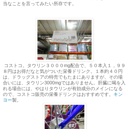
当なことを言ってみたい所存です。
コストコ。タウリン３０００mg配合で、５０本入１，９９
８円はお得だなと気がついた栄養ドリンク。１本約４０円
は、ドラッグストアの特売でもたまにありますが、その場
合いには、タウリン3000mgではありません。肝臓に喝を入
れる場合には、やはりタウリンが有効成分のメインになる
ので、コストコ販売の栄養ドリンクはおすすめです。
キン
ヨー
製。