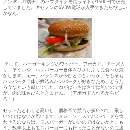
ノン球、J1端子）のハブダイナモ用ライトが1500円で販売
していました。キセノンの6V3W電球が入手できたら欲しい
かなあ。
そして、バーガーキングのワッパー。アボカド、チーズ入
り。そういや、ハンバーガー自体をひさしぶりに食べた気
がします。えー、バランスが今ひとつというか、そもそも
ハンバーグ自体が煮込みハンバーグが好きなため、どうだ
ろうなという感じでした。肉がぱっさぱさでは無いのです
が、肉の味もぴんときません。（アボガド入れるからだ
ろ！）
セットだとわりと高いし、価格帯で競合が多いので、厳し
いのではないか思います。タレ、ソースでハンバーグを食
わせるのならば、モスバーガーがいいのではないかと、も
う、数年以上もモスバーガーにも行ったことがないのに適