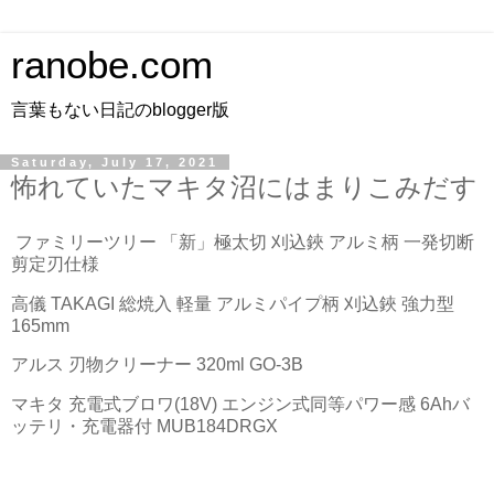
ranobe.com
言葉もない日記のblogger版
Saturday, July 17, 2021
怖れていたマキタ沼にはまりこみだす
ファミリーツリー 「新」極太切 刈込鋏 アルミ柄 一発切断
剪定刃仕様
高儀 TAKAGI 総焼入 軽量 アルミパイプ柄 刈込鋏 強力型
165mm
アルス 刃物クリーナー 320ml GO-3B
マキタ 充電式ブロワ(18V) エンジン式同等パワー感 6Ahバ
ッテリ・充電器付 MUB184DRGX