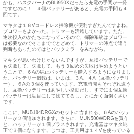
かも、ハスクバーナのBLi950Xだったら充電の手間が一発
ですむのに！ ４個バッテリーがあると、充電の手間も４
回です。
マキタは１８Vコードレス掃除機が便利すぎたんですよね。
ブロワーもよかった。トリマーも活躍しています。ただ、
逐次投入のかたちになっているので、掃除系統はブロワー
は必要なのでそこまででとどめて、トリマーの時点で違う
判断もあったのではとバックミラーをみながら。
マキタが悪いわけじゃないんですすが、互換バッテリーで
も失敗して、失敗して、もう３回めの失敗はやめようとい
うことで、６Aの純正バッテリーを購入するようになりまし
た。バッテリー個数は、いまは、３A、４A（互換バッテリ
ー）、６Aの３個を使っています。充電時間もそれぞれ違う
し、互換バッテリーはあやしい挙動だし、すでに１個互換
バッテリーは駄目にして捨ててるし、とにかく面倒くさい
です。
ここに、MUB184DRGXのセットに含まれる、６Aのバッテ
リーが２個追加されます。さらに、MUN500WDRGを買う
と、バッテリーが１個プラスされます。充電器はマキタ純
正で３個になります。じつは、工具用は１４Vを使っている