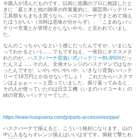
今購入が済んだものです。以前に造園のプロに相談したと
きに「庭と木と他の雑草の作業量的に、園芸用バッテリー
工具類をちまちま買うなら、ハスクバーナでまとめて揃え
たほうがいい（当時は意味が分からず）」「こまめなバッ
テリー充電とか管理とかしないやろ」と言われていまし
た。
なんのこっちゃいなという感じだったんですが、いまにな
ってわかるという……でもですねえ、一発目にオススメさ
れたのが、
ハスクバーナ背負い式バッテリーBLi950X
だっ
たんスよ……その人、全身オレンジのハスクマンではなか
ったんですが、いやいやいやいや、いきなり背負いバッテ
リーで18万円とか出せないでしょ！ これだからハスクマ
ンはよぉぉ～～～と思っていました。振り返ってみると、
その人が使っていたのは日立工機（いまのハイコーキ）の
緑の背負いバッテリーでした。
https://www.husqvarna.com/jp/parts-accessories/ppe/
ハスクバーナで揃えると、こういう格好になります。山の
中に入るならオレンジ揃えはいいはずです。猟銃で撃たれ