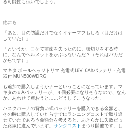
る可能性も低いでしょう。
他にも
「あと、目の防護だけでなくイヤーマフもしろ（目だけは
していた）」
「というか、コケて前歯を失ったのに、枝切りをする時
に、なんでヘルメットをかぶらないんだ？（それはバカだ
からです）」
マキタ ポールヘッジトリマ 充電式18V 6Ahバッテリ・充電
器付 MUN500WDRG
も追加で購入しようかナーということになっています。マ
キタの６Aバッテリーが、４個必要になりそうなので、なん
か、あわせて買おうと……どうしてこうなった。
ハスクバーナの背負い式バッテリーを購入できる金額と、
その時に購入していたらすでにランニングコストで取り返
せていたであろう金額分を考えると、あきらかに失敗だっ
た路線に進んでいます。
サンクコスト
まつり開催です。し