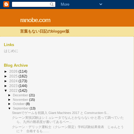
ranobe.com
言葉もない日記のblogger版
Links
はじめに
Blog Archive
►
2026
(114)
►
2025
(162)
►
2024
(173)
►
2023
(144)
▼
2022
(142)
►
December
(21)
►
November
(15)
►
October
(8)
▼
September
(13)
Steamでゲームを初購入 Giant Machines 2017 と Construction-S...
クレーン実技試験はシミュレータでなんとかならないかと思って調べていた
ら、九州の難易度が書いてあるペー...
クレーン・デリック運転士（クレーン限定）学科試験結果発表 じゅんとう
に？ 合格するも……