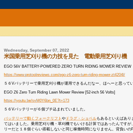
Wednesday, September 07, 2022
米国乗用芝刈り機の力技を見た 電動乗用芝刈り機
EGO 56V BATTERY-POWERED ZERO TURN RIDING MOWER REVIEW
https://www.protoolreviews.com/ego-z6-zero-turn-riding-mower-zt4204l/
５６Vバッテリーで乗用芝刈り機が運用できるんだなー、ほへーと思って
EGO Z6 Zero Turn Riding Lawn Mower Review [52-inch 56 Volts]
https://youtu.be/svM0Y6bn_0E?t=173
５６Vバッテリーが６個ブチ込まれていました。
バッテリーで動くフォークリフト
や
ドラグ・ショベル
もあるといえばあり
てはいました。乗用芝刈り機・草刈機でもいける計算ではあったんですが
リーだと１８個ぐらい搭載しないと同じ稼働時間になりません。背負いのPD