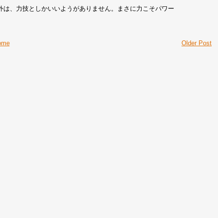
外は、力技としかいいようがありません。まさに力こそパワー
ome
Older Post