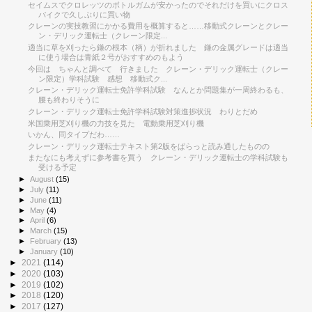
セイムスでクロレッツのボトルガムが安かったのでそれだけを買いにクロス
バイクで久しぶりに買い物
クレーンの実技教習にかかる費用を概算すると……移動式クレーンとクレー
ン・デリック運転士（クレーン限定...
適当に草を刈ったら鎌の根本（柄）が折れました 鎌の金属グレードは適当
に使う場合は青紙２号がおすすめのもよう
今回は ちゃんと調べて 行きました クレーン・デリック運転士（クレー
ン限定）学科試験 感想 移動式ク...
クレーン・デリック運転士免許学科試験 なんとか問題集が一周終わるも、
腰も終わりそうに
クレーン・デリック運転士免許学科試験対策進捗状況 わりとだめ
米国乗用芝刈り機の力技を見た 電動乗用芝刈り機
いかん、同タイプだわ……
クレーン・デリック運転士テキスト第2版をぱらっと読み通したものの
またなにも考えずに参考書を買う クレーン・デリック運転士の学科試験も
受ける予定
►
August
(15)
►
July
(11)
►
June
(11)
►
May
(4)
►
April
(6)
►
March
(15)
►
February
(13)
►
January
(10)
►
2021
(114)
►
2020
(103)
►
2019
(102)
►
2018
(120)
►
2017
(127)