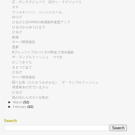
正：サンテグジュペリ 誤サン・テグジュペリ
オチ
ウィルキンソン、ジンジャエール。
ゆうげ
ひるげとQV-R40の体感操作速度アップ
ひるげからゆうげまで
ひるげ
銀魂
サーバ障害報告
悪夢
Bフレッツ＋プロバイダの料金で清水義範
ザ・ランブルフィッシュ つづき
ひこうきぐも
きまつてあて
ひるげ
サーバ障害報告
闘うお魚（たたかうおさかな） ザ・ランブルフィッシュ
津原泰水の方でいまさら
ひるげ
熱が出たらポカリを飲め
►
March
(52)
►
February
(62)
Search