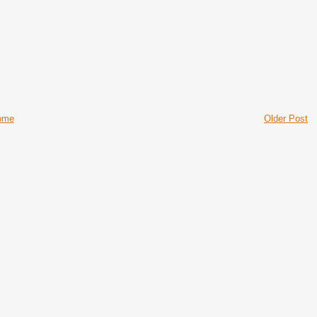
、
ome
Older Post