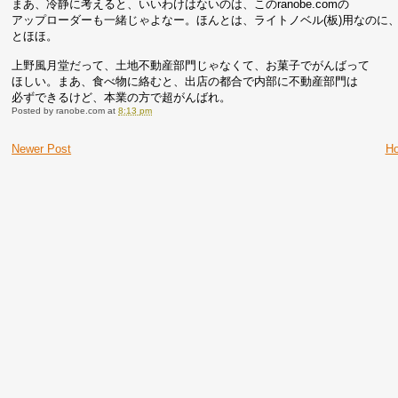
まあ、冷静に考えると、いいわけはないのは、このranobe.comの
アップローダーも一緒じゃよなー。ほんとは、ライトノベル(板)用なのに
とほほ。
上野風月堂だって、土地不動産部門じゃなくて、お菓子でがんばって
ほしい。まあ、食べ物に絡むと、出店の都合で内部に不動産部門は
必ずできるけど、本業の方で超がんばれ。
Posted by
ranobe.com
at
8:13 pm
Newer Post
H