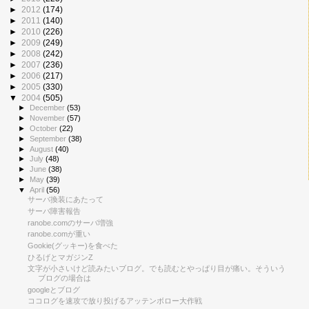
►
2012
(174)
►
2011
(140)
►
2010
(226)
►
2009
(249)
►
2008
(242)
►
2007
(236)
►
2006
(217)
►
2005
(330)
▼
2004
(505)
►
December
(53)
►
November
(57)
►
October
(22)
►
September
(38)
►
August
(40)
►
July
(48)
►
June
(38)
►
May
(39)
▼
April
(56)
サーバ換装にあたって
サーバ障害報告
ranobe.comのサーバ増強
ranobe.comが重い
Gookie(グッキー)を食べた
ひるげとマガジンZ
文字が小さいけど読みたいブログ。でも読むとやっぱり目が痛い。そういう
ブログの場合は
googleとブログ
ココログを速攻で放り投げるアッテンボロー大作戦