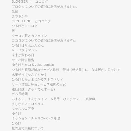
BLOGGER → ココログ
ブログ人についての質問に返信がありました。
鬼刻
まつざか牛
GUN LONG とココログ
ひるげとココログ
坂
ウーロン茶とカフェイン
ココログについての質問に返信がありますた
ひるげはちんたんめん
ＮＥＣ水冷マシン
未来が変わる日
サーバ障害報告
ゆうげとxrea & value-domain
ひるげと超簡易blogサービス比較 帯域（転送量）に、なま暖かい目を注ぐ
水菓子ってなんですか？
ひるげと苺とまじかるストロベリィ
サーバ増強とblogサービス選択の目安
逆転姉妹（ぎゃくてんすーる）
ガム長時間
いまさら、まんがライフ ５月号 ひるまサン。 真伊藤
まじかるストロベリィ
マッスルコアラ
ゆうげ
ミッション：チャリのパンク修理
ひるげ
桜の皮で染色について