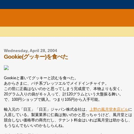
Wednesday, April 28, 2004
Gookie(グッキー)を食べた
Gookieと書いてグッキーと読むを食べた。
あからさまに、パチ系プレッツエルでメイドインチャイナ。
この世に正義はないのかと思ってしまう完成度で、本物よりも安く、
20グラム入りの袋が６ヶ入って、計120グラムという大盤振る舞い。
で、100円ショップで購入。つまり105円から入手可能。
輸入元の「日王」「日王」ジャパン株式会社は、
上野の風月堂本店ビル
に
入居している。製菓業界に仁義は無いのかと思っちゃうけど、風月堂とは
競合しない価格帯の商売だし、テナント料金はいれば風月堂は助かるし、
もうなんでもいいのかもしらんね。