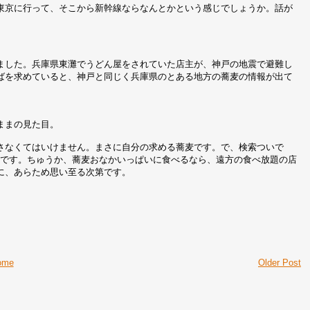
東京に行って、そこから新幹線ならなんとかという感じでしょうか。話が
ました。兵庫県東灘でうどん屋をされていた店主が、神戸の地震で避難し
ばを求めていると、神戸と同じく兵庫県のとある地方の蕎麦の情報が出て
ままの見た目。
さなくてはいけません。まさに自分の求める蕎麦です。で、検索ついで
わけです。ちゅうか、蕎麦おなかいっぱいに食べるなら、遠方の食べ放題の店
に、あらため思い至る次第です。
ome
Older Post