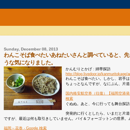
Sunday, December 08, 2013
わんこそば食べたいあねたいさんと調べていると、先
うな気になりました。
かんむりとかげ : 姉帯探訪
http://blog.livedoor.jp/kanmuritokage
わんこそば食べたい。しかし、岩手は
ちょっとなんですが、なにぶん、片道
国内格安航空券（往復）【福岡空港発 花
検索
ぐぬぬ。あと、今に行っても舞台探訪
突発的に行くとしたら、いまだと片道6
ですが、最近は何も取引きしていません。バイ＆フォーゴットンの世界。
福岡～花巻 - Google 検索