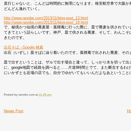
直行じゃないと、こんどは時間的に無理になります。格安航空券で大阪か
どんどん逸れていく。
http://www.ranobe.com/2013/11/blog-post_13.html
http://www.ranobe.com/2013/11/blog-post_18.html
で、秘境かつ仙境の蕎麦屋・孤狸庵に行った際に、皿で蕎麦を供されてい
てきてという話らしいです。神戸、皿で供される蕎麦、そして、わんこそ
きたのです。
出石そば - Google 検索
出石（いずし）皿そばに辿り着いたのです。孤狸庵で出された蕎麦、その
皿で出すということは、ザルで出す場合と違って、しっかり水を切って出
に、google地図で経路を調べると……片道8時間とでて、また断念する
にいかずとも近場の店でも、自分でゆがいてもいいんだよなあということ
Posted by
ranobe.com
at
11:26 pm
Newer Post
H