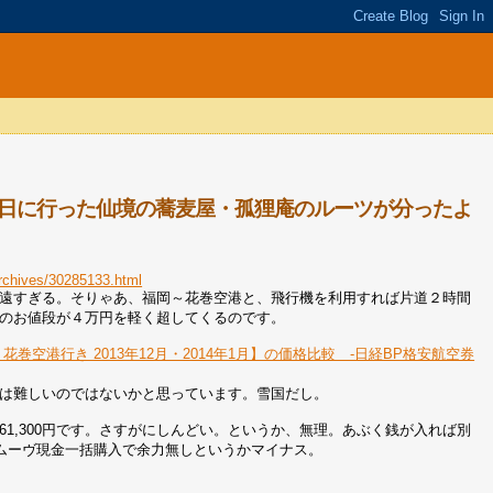
日に行った仙境の蕎麦屋・孤狸庵のルーツが分ったよ
/archives/30285133.html
遠すぎる。そりゃあ、福岡～花巻空港と、飛行機を利用すれば片道２時間
のお値段が４万円を軽く超してくるのです。
巻空港行き 2013年12月・2014年1月】の価格比較 -日経BP格安航空券
は難しいのではないかと思っています。雪国だし。
1,300円です。さすがにしんどい。というか、無理。あぶく銭が入れば別
ムーヴ現金一括購入で余力無しというかマイナス。