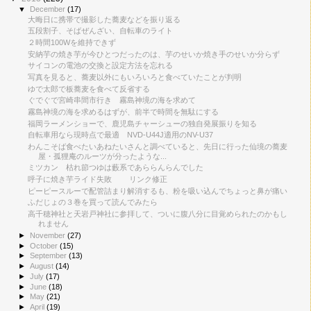
▼
December
(17)
大晦日に携帯で撮影した蕎麦などを振り返る
五段割子、そばぜんざい、自転車のライト
２時間100Wを維持できず
安納芋の焼き芋が今ひとつだったのは、芋のせいか焼き手のせいか分らず
サイコンの電池の交換と設定方法を忘れる
写真を見ると、蕎麦以外にもいろいろと食べていたことが判明
ゆで太郎で板蕎麦を食べて反省する
ぐでぐで宮崎串間市行き 霧島神境の海を求めて
霧島神境の海を求めるはずが、前半で時間を無駄にする
福岡ラーメンショーで、鹿児島チャーシューの独自発展振りを知る
自転車用なら現時点で最適 NVD-U44J適用のNV-U37
わんこそば食べたいあねたいさんと調べていると、先日に行った仙境の蕎麦
屋・孤狸庵のルーツが分ったような...
ミツカン 枯れ節つゆは藪系であららんらんでした
呼子に焼き芋ライド失敗 リンク修正
ピーピースルーで配管詰まり解消するも、粉を吸い込んでちょっと鼻が痛い
ふだじょの３巻を買って読んでみたら
高千穂神社と天岩戸神社に参拝して、ついに腹八分に目覚められたのかもし
れません
►
November
(27)
►
October
(15)
►
September
(13)
►
August
(14)
►
July
(17)
►
June
(18)
►
May
(21)
►
April
(19)