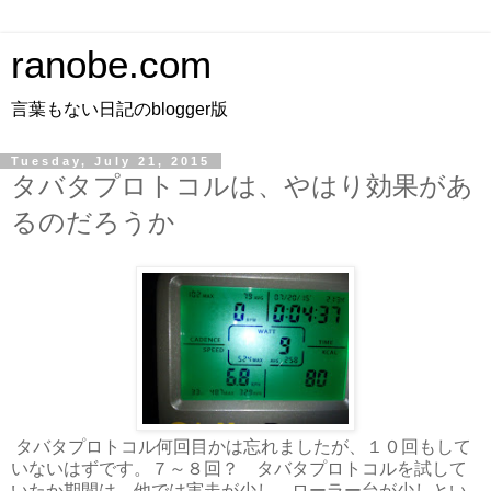
ranobe.com
言葉もない日記のblogger版
Tuesday, July 21, 2015
タバタプロトコルは、やはり効果があ
るのだろうか
タバタプロトコル何回目かは忘れましたが、１０回もして
いないはずです。７～８回？ タバタプロトコルを試して
いたか期間は、他では実走が少し、ローラー台が少しとい