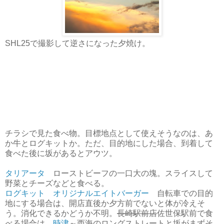
SHL25で撮影して逆さになった夕焼け。
チラシで見た食べ物。目標地点として使えそうなのは、あ
か牛とログキットか。ただ、目的地にした場合、到着して
食べた後に坂があるとアウツ。
タリアータ
ローストビーフの一口大の塊。スライスして
野菜とチーズなどと食べる。
ログキット オリジナルエイトバーガー
自転車での目的
地にする場合は、開店直後か夕方前でないと体が冷えそ
う。消化できるかどうか不明。
長崎駅前店
佐世保駅前で食
べる場合は、
時津
～西海のロングストレートと坂がまずそ