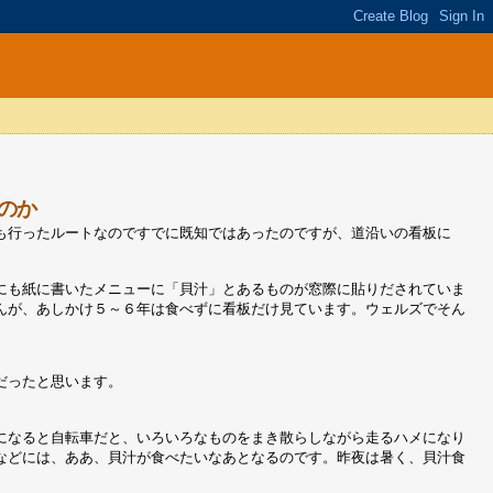
のか
も行ったルートなのですでに既知ではあったのですが、道沿いの看板に
にも紙に書いたメニューに「貝汁」とあるものが窓際に貼りだされていま
んが、あしかけ５～６年は食べずに看板だけ見ています。ウェルズでそん
だったと思います。
になると自転車だと、いろいろなものをまき散らしながら走るハメになり
などには、ああ、貝汁が食べたいなあとなるのです。昨夜は暑く、貝汁食