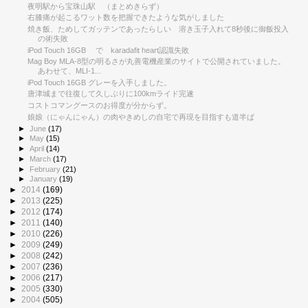
夜明駅から宝珠山駅 （まとめきらず）
右膝痛が起こるワット数を把握できたような気がしました
焼き飯、ためしてガッテンであったらしい 溶き玉子入れて8秒後に御飯投入
の術失敗
iPod Touch 16GB で karadafit heart認識失敗
Mag Boy MLA-8型の明るさが丸善電機産業のサイトで公開されていました。
あわせて、MLI-1...
iPod Touch 16GB グレーを入手しました。
唐津城まで往復して久しぶりに100kmライド完遂
コストコマングースのお得度が分からず。
娘娘（にゃんにゃん）の肉やきめしの自宅で再現を目指すも道半ば
►
June
(17)
►
May
(15)
►
April
(14)
►
March
(17)
►
February
(21)
►
January
(19)
►
2014
(169)
►
2013
(225)
►
2012
(174)
►
2011
(140)
►
2010
(226)
►
2009
(249)
►
2008
(242)
►
2007
(236)
►
2006
(217)
►
2005
(330)
►
2004
(505)