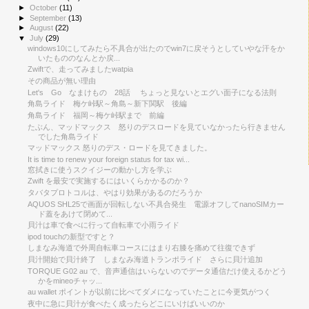
►
October
(11)
►
September
(13)
►
August
(22)
▼
July
(29)
windows10にしてみたら不具合が出たのでwin7に戻そうとしていやな汗をか
いたもののなんとか戻...
Zwiftで、走ってみましたwatpia
その商品が無い理由
Let's Go なまけもの 28話 ちょっと見ないとエグい面子になる法則
角島ライド 梅ケ峠駅～角島～新下関駅 後編
角島ライド 福岡～梅ケ峠駅まで 前編
たぶん、マッドマックス 怒りのデスロードを見ていなかったら行きません
でした角島ライド
マッドマックス 怒りのデス・ロードを見てきました。
It is time to renew your foreign status for tax wi...
窓拭きに使うスクイジーの動かし方を学ぶ
Zwift を最安で実施するにはいくらかかるのか？
タバタプロトコルは、やはり効果があるのだろうか
AQUOS SHL25で画面が回転しない不具合発生 電源オフしてnanoSIMカー
ド蓋をあけて閉めて...
貝汁は車で食べに行って自転車で小雨ライド
ipod touchの新型ですと？
しまなみ海道で外周自転車コースにはまり右膝を痛めて往復できず
貝汁開始で貝汁終了 しまなみ海道トランポライド さらに貝汁追加
TORQUE G02 au で、音声通信はいらないのでデータ通信だけ使えるかどう
かをmineoチャッ...
au wallet ポイントが以前に比べてダメになっていたことに今更気がつく
夜中に急に貝汁が食べたく成ったらどこにいけばいいのか