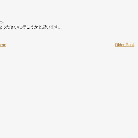
た。
なったさいに行こうかと思います。
ome
Older Post