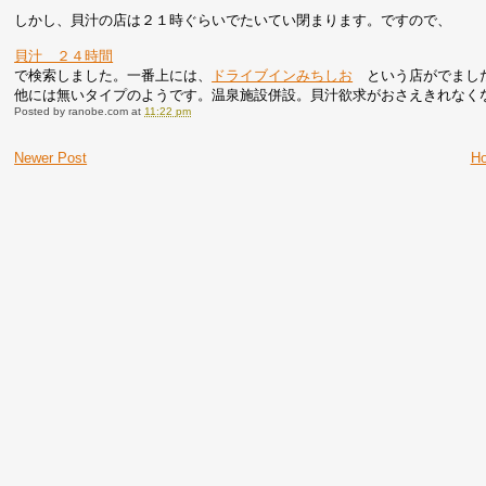
しかし、貝汁の店は２１時ぐらいでたいてい閉まります。ですので、
貝汁 ２４時間
で検索しました。一番上には、
ドライブインみちしお
という店がでまし
他には無いタイプのようです。温泉施設併設。貝汁欲求がおさえきれなく
Posted by
ranobe.com
at
11:22 pm
Newer Post
H