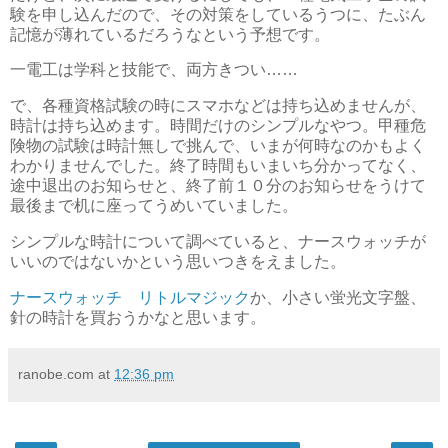
験を申し込んだので、その対策をしているうつに、たぶん
記憶が薄れているだろうなという予想です。
一電工は学科と技能で、両方きつい……
で、各種資格試験の時にスマホなどは持ち込めませんが、
時計は持ち込めます。時間だけのシンプルなやつ。甲種危
険物の試験は時計無しで挑んで、いまが何時なのかもよく
わかりませんでした。終了時間もいまいち分かってなく、
途中退出のお知らせと、終了前１０分のお知らせをうけて
最後まで机に座ってうめいていました。
シンプルな時計について調べていると、ナースウォッチが
いいのではないかという思いつきをえました。
ナースウォッチ リトルマジック
か、小さい蛍光文字盤、
針の時計を買おうかなと思います。
ranobe.com
at
12:36 pm