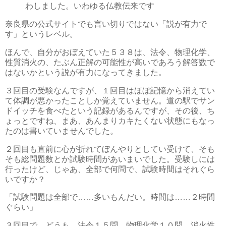
わしました。いわゆる仏教伝来です
奈良県の公式サイトでも言い切りではない「説が有力で
す」というレベル。
ほんで、自分がおぼえていた５３８は、法令、物理化学、
性質消火の、たぶん正解の可能性が高いであろう解答数で
はないかという説が有力になってきました。
３回目の受験なんですが、１回目はほぼ記憶から消えてい
て体調が悪かったことしか覚えていません。道の駅でサン
ドイッチを食べたという記録があるんですが、その後、ち
ょっとですね、まあ、あんまりカキたくない状態にもなっ
たのは書いていませんでした。
２回目も直前に心が折れてぼんやりとしてい受けて、そも
そも総問題数とか試験時間があいまいでした。受験しには
行ったけど、じゃあ、全部で何問で、試験時間はそれぐら
いですか？
「試験問題は全部で……多いもんだい。時間は……２時間
ぐらい」
３回目で、どうも、法令１５問、物理化学１０問、消火性