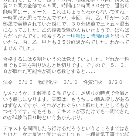
質２０問の全部で４５問、時間は２時間３０分で、退出可
能時間はー、えーと、これはちょっとわからないですね。
一時間だと思ってたんですが、今回、丙、乙、甲が一つの
部屋で実施されていた感じで、３０分経過で三々五々退出
になってました。乙の複数受験の人もいたようで、ばらば
らだったんです。検索するとー
甲種は１時間経過
と思って
いたら。丙、乙、甲とも３５分経過からでした。わかって
ませんでした。
合格するには６割というのは覚えていました。どれか一科
目でも６割を割り込むと足切りです。ですので、５、３、
８が取れた可能性が高い点数とすると……
法令 ５/１５ 物理化学 ３/１０ 性質消火 ８/２０
なんつうか、正解率６０％でなく、足切りの時点で全滅と
いう感じになります。実際は、もうちょい積み増しがある
はずなんですが、それがどれぐらい上振れしたとしてもき
つそうです。そもそも、テキストが形だけでも一周できた
のが試験当日０時というあかんぶり。
テキストを周回したら行けるだろうというところまではき
たけど、次に最速で受けるにしても、一種電気工事士の試