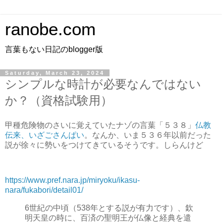
ranobe.com
言葉もない日記のblogger版
Saturday, March 23, 2024
シンプルな時計が必要なんではない
か？（資格試験用）
甲種危険物のさいに覚えていたナゾの言葉「５３８」
仏教
伝来、いざごさんぱい
。なんか、いま５３６年以前だった
説が徐々に勢いをつけてきているそうです。しらんけど
https://www.pref.nara.jp/miryoku/ikasu-
nara/fukabori/detail01/
6世紀の中頃（538年とする説が有力です）、欽
明天皇の時に、百済の聖明王が仏像と経典を遣