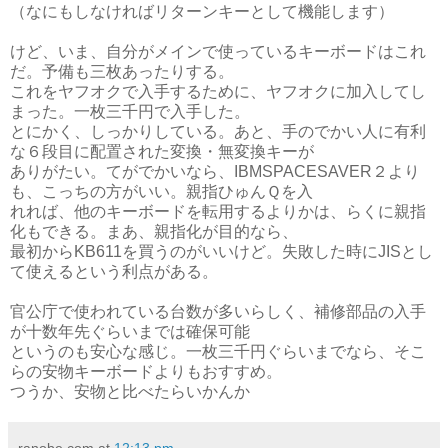
（なにもしなければリターンキーとして機能します）
けど、いま、自分がメインで使っているキーボードはこれ
だ。予備も三枚あったりする。
これをヤフオクで入手するために、ヤフオクに加入してし
まった。一枚三千円で入手した。
とにかく、しっかりしている。あと、手のでかい人に有利
な６段目に配置された変換・無変換キーが
ありがたい。てがでかいなら、IBMSPACESAVER２より
も、こっちの方がいい。親指ひゅんＱを入
れれば、他のキーボードを転用するよりかは、らくに親指
化もできる。まあ、親指化が目的なら、
最初からKB611を買うのがいいけど。失敗した時にJISとし
て使えるという利点がある。
官公庁で使われている台数が多いらしく、補修部品の入手
が十数年先ぐらいまでは確保可能
というのも安心な感じ。一枚三千円ぐらいまでなら、そこ
らの安物キーボードよりもおすすめ。
つうか、安物と比べたらいかんか
ranobe.com
at
12:13 pm