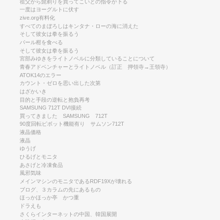
祖父から髭剃りを買ってこいとの指令が下る
一度はヨーグルトに伏す
zive.org有料化
すべてのまぼろしはキンタナ・ローの海に消えた
そして彼女は拳を振るう
パール柑を食べる
そして彼女は拳を振るう
宮部みゆきをライトノベルに分類していることについて
青春アドベンチャーとライトノベル（訂正 押領寺→王領寺）
ATOK14のエラー
カウント・ゼロを思い出した次第
はざかいき
目的と手段の逆転と抱負再考
SAMSUNG 712T DVI接続
買ってきました SAMSUNG 712T
90度回転ピボット機能有り サムソン712T
液晶価格
液晶
ゆうげ
ひるげとモニタ
あさげと冷凍食品
風邪気味
メインマシンのモニタであるRDF19Xが壊れる
ブログ、３カラムの先にあるもの
ほっかほっか亭 かつ重
ドラえも
さくらインターネットの中国、韓国展開