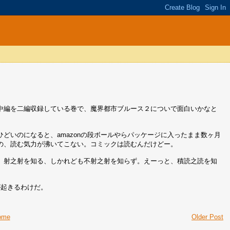
中編を二編収録している巻で、魔界都市ブルース２についで面白いかなと
どいのになると、amazonの段ボールやらパッケージに入ったまま数ヶ月
の、読む気力が沸いてこない。コミックは読むんだけどー。
、射之射を知る、しかれども不射之射を知らず。えーっと、積読之読を知
が起きるわけだ。
ome
Older Post