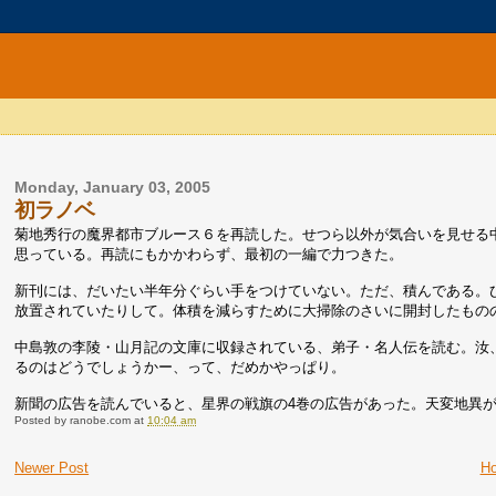
Monday, January 03, 2005
初ラノベ
菊地秀行の魔界都市ブルース６を再読した。せつら以外が気合いを見せる
思っている。再読にもかかわらず、最初の一編で力つきた。
新刊には、だいたい半年分ぐらい手をつけていない。ただ、積んである。ひ
放置されていたりして。体積を減らすために大掃除のさいに開封したもの
中島敦の李陵・山月記の文庫に収録されている、弟子・名人伝を読む。汝
るのはどうでしょうかー、って、だめかやっぱり。
新聞の広告を読んでいると、星界の戦旗の4巻の広告があった。天変地異
Posted by
ranobe.com
at
10:04 am
Newer Post
H