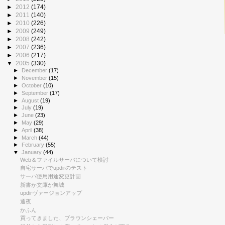
►
2012
(174)
►
2011
(140)
►
2010
(226)
►
2009
(249)
►
2008
(242)
►
2007
(236)
►
2006
(217)
▼
2005
(330)
►
December
(17)
►
November
(15)
►
October
(10)
►
September
(17)
►
August
(19)
►
July
(19)
►
June
(23)
►
May
(29)
►
April
(38)
►
March
(44)
►
February
(55)
▼
January
(44)
Web＆ファイルサーバについて検討
自宅サーバでupdirのテスト
サーバ使用用途変更計画
新書か文庫か舞城
updirヴァージョンアップ
通夜
かふん
買ってきました、ブラウンシェーバー