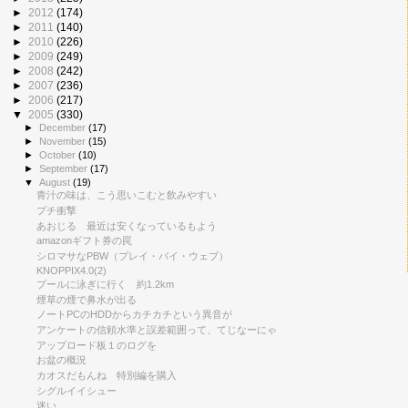
►
2012
(174)
►
2011
(140)
►
2010
(226)
►
2009
(249)
►
2008
(242)
►
2007
(236)
►
2006
(217)
▼
2005
(330)
►
December
(17)
►
November
(15)
►
October
(10)
►
September
(17)
▼
August
(19)
青汁の味は、こう思いこむと飲みやすい
プチ衝撃
あおじる 最近は安くなっているもよう
amazonギフト券の罠
シロマサなPBW（プレイ・バイ・ウェブ）
KNOPPIX4.0(2)
プールに泳ぎに行く 約1.2km
煙草の煙で鼻水が出る
ノートPCのHDDからカチカチという異音が
アンケートの信頼水準と誤差範囲って、てじなーにゃ
アップロード板１のログを
お盆の概況
カオスだもんね 特別編を購入
シグルイイシュー
迷い