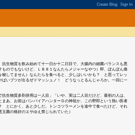
。抗生物質を飲み始めて十一日か十二日目で、大腸内の細菌バランスも悪
すものでもないけど、ＬＢ８１なんたらメジャーなやつ）即、ぽんぽん痛
を秘してません）なんたらを食べると、少しはいいかも？ と思ってレッ
やばいブツが出るぜドマッシュノ！ どうなっとるんじゃろか。一回に一
で抗生物質多剤併用は一人目」「いや、実は二人目だけど、最初の人は、
とまあ、お前はバンパイアハンターＤの神祖か、この野郎という熱い医者
？ とにかく、あと少しだ。トンコツラーメンを途中で食べたけど、それ
悪玉菌の格好のエサゆえ禁じられていた）