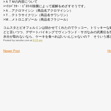
>ＡＴＭの内容について
>ﾍﾘｺﾊﾞｸﾀｰ・ﾋﾟﾛﾘの除菌によって緩解をめざすそうです。
>Ａ…アクロマイシン（商品名アクロマイシン）
>Ｔ…テトラサイクリン（商品名サワシリン）
>Ｍ…メトロニダゾール（商品名フラジール）
コムスタとビオフェルミンは効かせてくれたのでラッコー。トリッキーな
どと言いつつ、デザートバイキングでヴィンランド・サガなみの武勇伝を
水分が取れないなら、ケーキを食べればいいんじゃないの？ そういう感
Posted by
ranobe.com
at
9:15 pm
Newer Post
H