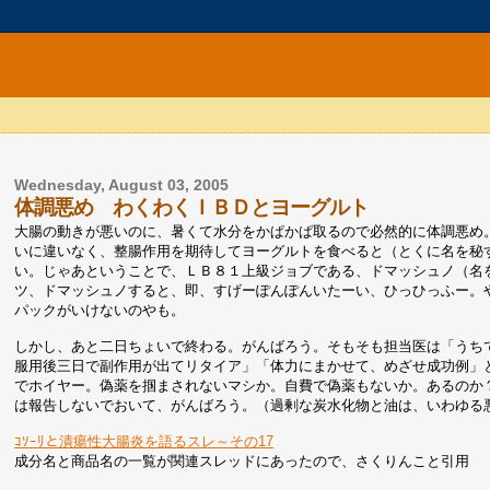
Wednesday, August 03, 2005
体調悪め わくわくＩＢＤとヨーグルト
大腸の動きが悪いのに、暑くて水分をかぱかぱ取るので必然的に体調悪め
いに違いなく、整腸作用を期待してヨーグルトを食べると（とくに名を秘
い。じゃあということで、ＬＢ８１上級ジョブである、ドマッシュノ（名
ツ、ドマッシュノすると、即、すげーぽんぽんいたーい、ひっひっふー。
パックがいけないのやも。
しかし、あと二日ちょいで終わる。がんばろう。そもそも担当医は「うち
服用後三日で副作用が出てリタイア」「体力にまかせて、めざせ成功例」
でホイヤー。偽薬を掴まされないマシか。自費で偽薬もないか。あるのか
は報告しないでおいて、がんばろう。（過剰な炭水化物と油は、いわゆる
ｺｿｰﾘと潰瘍性大腸炎を語るスレ～その17
成分名と商品名の一覧が関連スレッドにあったので、さくりんこと引用