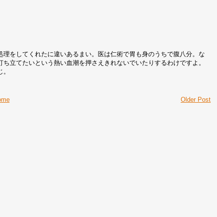
処理をしてくれたに違いあるまい。医は仁術で胃も身のうちで腹八分。な
打ち立てたいという熱い血潮を押さえきれないでいたりするわけですよ。
じ。
ome
Older Post