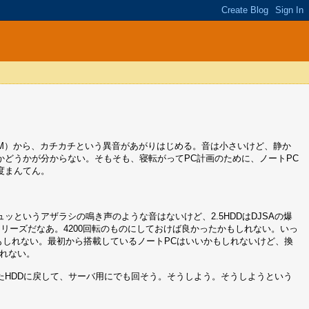
T00/54R/8M）から、カチカチという異音があがりはじめる。音は小さいけど、静か
どうかが分からない。そもそも、寝転がってPC計画のために、ノートPC
度まんてん。
というアザラシの鳴き声のような音はないけど、2.5HDDはDJSAの爆
シリーズだなあ。4200回転のものにしておけば良かったかもしれない。いっ
博打かもしれない。最初から搭載しているノートPCはいいかもしれないけど、換
れない。
たHDDに戻して、サーバ用にでも回そう。そうしよう。そうしようという