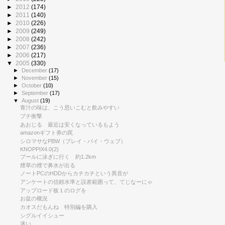
►
2012
(174)
►
2011
(140)
►
2010
(226)
►
2009
(249)
►
2008
(242)
►
2007
(236)
►
2006
(217)
▼
2005
(330)
►
December
(17)
►
November
(15)
►
October
(10)
►
September
(17)
▼
August
(19)
青汁の味は、こう思いこむと飲みやすい
プチ衝撃
あおじる 最近は安くなっているもよう
amazonギフト券の罠
シロマサなPBW（プレイ・バイ・ウェブ）
KNOPPIX4.0(2)
プールに泳ぎに行く 約1.2km
煙草の煙で鼻水が出る
ノートPCのHDDからカチカチという異音が
アンケートの信頼水準と誤差範囲って、てじなーにゃ
アップロード板１のログを
お盆の概況
カオスだもんね 特別編を購入
シグルイイシュー
迷い