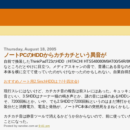
Thursday, August 18, 2005
ノートPCのHDDからカチカチという異音が
自前で換装したThinkPadT23のHDD（HITACHI HTS548080M9A
なところだとやけに目立つ。メディアスキャンの音で、普通にある音なのか
本体を横に立てて使っていたのがいけなかったのかもしれない。自業自得
おすすめノート用2.5inchHDDは？(十四次会)
現行スレにはないけど、カチカチ音の報告は前スレにはあった。キュッキュッ
音といい、3.5HDDはナーナー猫の鳴き声とか、謎の音には縁のあるHDD
そ、7200回転とか。いや、でも2.5HDDで7200回転というのはまだ
装分だと消費電力、電流と発熱が、ノートPC本体の突然死をまねくかもし
カチカチ音は静音ツールで消えるかどうか分からないので、前に使ってい
ことになった。
Posted by
ranobe.com
at
9:41 pm