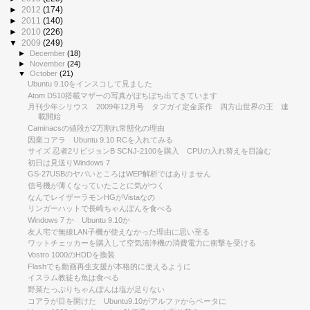
►
2012
(174)
►
2011
(140)
►
2010
(226)
▼
2009
(249)
►
December
(18)
►
November
(24)
▼
October
(21)
Ubuntu 9.10をインスコして見ました
Atom D510搭載マザーの写真がぼちぼち出てきています
月刊少年シリウス 2009年12月号 タフガイ定金原作 四方山世界の王 連
載開始
Caminacsの値段が2万割れ常態化の理由
因業コアラ Ubuntu 9.10 RCを入れてみる
サイズ 忍者2リビジョンB SCNJ-2100を購入 CPUの入れ替えを目論む
初日は見送りWindows 7
GS-27USBのヤバいところはWEP解析ではありません
信号機が薄くなっていたことに気がつく
なんでレイザーラモンHGがVistaなの
リンガーハットで長崎ちゃんぽんを食べる
Windows 7 か Ubuntu 9.10か
友人宅で無線LAN子機が使えなかった理由に思い至る
ワットチェッカーを購入して空気清浄機の消費電力に衝撃を受ける
Vostro 1000のHDDを換装
Flashでも動画再生支援が本格的に使えるように
イスラム教徒も魚は食べる
野菜たっぷりちゃんぽんは塩が足りない
コアラが目を開けた Ubuntu9.10がアルファからベータに