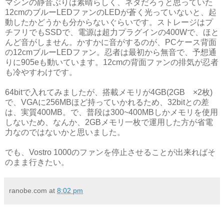
マシンの静音ぶりは素晴らしく、ネタだろうと思っていた
12cmのブルーLEDファンのLEDが蒼く光っていないと、起
動したかどうかも分からないぐらいです。ストレージはプ
チフリでもSSDで、電源は超力プラグインの400Wで、ほと
んど音がしません。かすかに音がするのが、PCケース背面
の12cmブルーLEDファン。忍者は最初から無音で、予想通
りに905eも動いています。12cmの背面ファンの排気が忍者
も冷やすわけです。
64bitで入れてみましたが、搭載メモリが4GB(2GB ×2枚)
で、VGAに256MBほど持っていかれるため、32bitとの差
は、実質400MB。で、普段は300~400MBしかメモリを使用
しないため、なんか、2GBメモリ一枚で運用した方が省電
力なのではないかと思いました。
でも、Vostro 1000のファンを停止させることが出来ればそ
のまま行きたい。
ranobe.com
at
8:02 pm