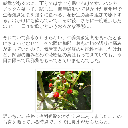
感覚があるのに、下りではすごく寒いわけです。ハンガー
ノックを疑って、試しに、海岸線沿いで見かけた定食屋で
生姜焼き定食を強引に食べる。花粉症の薬を追加で嚥下す
る。出がけにも飲んでいて、その後、さらに一錠追加した
ので、一日４錠飲むというおろかな事態に。
それでいて鼻水が止まらない。生姜焼き定食を食べたとき
にちょっとむせて、その際に胸部、おもに肺の辺りに痛み
が走っていたので、気管支系の炎症の可能性があったけれ
ど、関節の痛みどめや花粉症の薬はもってきていても、今
日に限って風邪薬をもってきていませんでした。
野いちご。往路で有料道路のかたすみにありました。この
写真を撮っている時点で、すでに鼻水がたらたらと。