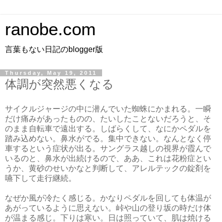
ranobe.com
言葉もない日記のblogger版
Thursday, May 19, 2011
体調が突然悪くなる
サイクルジャージの中に潜んでいた蜘蛛にかまれる。一瞬
だけ痛みがあったものの、たいしたことないだろうと、そ
のまま自転車で遠出する。しばらくして、なにかペダルを
踏み込めない。鼻水がでる。集中できない。なんとなく停
車するという症状が出る。サングラス越しの視界が霞んで
いるのと、鼻水が出続けるので、ああ、これは花粉症とい
うか、黄砂のせいかなと判断して、アレルテックの錠剤を
嚥下して走行継続。
なぜか風が冷たく感じる。かなりペダルを回しても体温が
あがっているように思えない。峠や山の登り坂の時だけ体
が温まる感じ。下りは寒い。日は照っていて、肌は焼ける