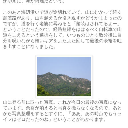
がゆえに、海が綺麗だという。
このあと海辺沿いで道が途切れていて、山にむかって続く
舗装路があり、山を越えるか引き返すかどうかまよったの
ですが、道を行く老婆に尋ねると「舗装はされてるよー」
ということだったので、経路短縮をははるべく自転車で山
道をこえるという選択をして、いつものごとく数分後に自
分を呪いながら軽いギアをよたよた回して最後の余裕を吐
き出すことになりました。
山に登る前に取った写真。これが今日の最後の写真になっ
ています。余裕が消えると写真を撮らなくなるので、あと
から写真整理をするとすぐに、「ああ、あの時点でもうラ
イフはゼロだったのね」ということがわかります。