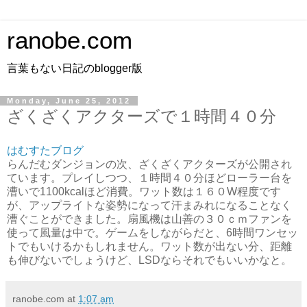
ranobe.com
言葉もない日記のblogger版
Monday, June 25, 2012
ざくざくアクターズで１時間４０分
はむすたブログ
らんだむダンジョンの次、ざくざくアクターズが公開され
ています。プレイしつつ、１時間４０分ほどローラー台を
漕いで1100kcalほど消費。ワット数は１６０W程度です
が、アップライトな姿勢になって汗まみれになることなく
漕ぐことができました。扇風機は山善の３０ｃｍファンを
使って風量は中で。
ゲームをしながらだと、6時間ワンセッ
トでもいけるかもしれません。ワット数が出ない分、距離
も伸びないでしょうけど、LSDならそれでもいいかなと。
ranobe.com
at
1:07 am