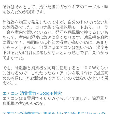
それはそれとして、漕いだ後にガッツギアのヨーグルト味
を飲んだのが誤算です。
除湿器を物置で発見したのですが、自分のものではない別
の除湿器でした。コロナ製で洗濯乾燥モードあり。ローラ
ー台を室内で漕いでいると、発汗を扇風機で抑えるせいも
あって、室内の湿度は急速に高くなります。扇風機を窓際
に置いても、梅雨時期は外部の湿度が高いために、あまり
からっとしません。部屋にはエアコンは無いため、湿度を
下げるためには除湿器しかないという感じです。見つかっ
てよかった。
でも、除湿器と扇風機を同時に使用すると１００Wぐらい
にはなるので、これだったらエアコンを取り付けて温度高
めの冷房にすれば除湿もできていいのではないかという疑
念が……
エアコン 消費電力 - Google 検索
エアコンは６畳用で４００Wぐらいとでました。除湿器と
扇風機の方がいいのか。
エアコンの消費電力は電源を入れて17分後にはたったの