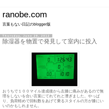
ranobe.com
言葉もない日記のblogger版
Thursday, June 28, 2012
除湿器を物置で発見して室内に投入
おうちで１００マイル達成後から左膝に痛みがあるので無
理をしないを合い言葉にてれてれと漕ぎました。やっぱ
り、負荷軽めで回転数をあげて乗るスタイルの方が膝にい
いのかもしれません。