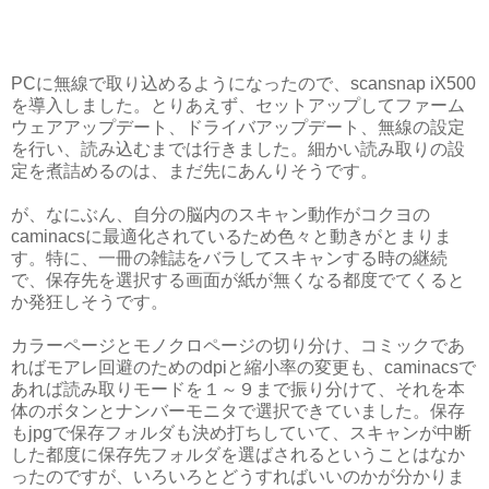
PCに無線で取り込めるようになったので、scansnap iX500
を導入しました。とりあえず、セットアップしてファーム
ウェアアップデート、ドライバアップデート、無線の設定
を行い、読み込むまでは行きました。細かい読み取りの設
定を煮詰めるのは、まだ先にあんりそうです。
が、なにぶん、自分の脳内のスキャン動作がコクヨの
caminacsに最適化されているため色々と動きがとまりま
す。特に、一冊の雑誌をバラしてスキャンする時の継続
で、保存先を選択する画面が紙が無くなる都度でてくると
か発狂しそうです。
カラーページとモノクロページの切り分け、コミックであ
ればモアレ回避のためのdpiと縮小率の変更も、caminacsで
あれば読み取りモードを１～９まで振り分けて、それを本
体のボタンとナンバーモニタで選択できていました。保存
もjpgで保存フォルダも決め打ちしていて、スキャンが中断
した都度に保存先フォルダを選ばされるということはなか
ったのですが、いろいろとどうすればいいのかが分かりま