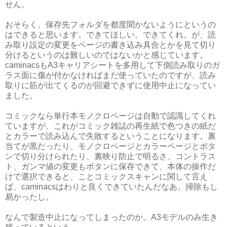
せん。
おそらく、保存先フォルダを都度聞かないようにというの
はできると思います。できてほしい。できてくれ。が、読
み取り設定の変更をページの書き込み具合とかを見て切り
分けるというのは難しいのではないかと感じています。
caminacsもA3キャリアシートを多用して下側読み取りのガ
ラス面に傷が付かなければまだ使っていたのですが、読み
取りに筋が出てくるのが回避できずに使用中止になってい
ました。
コミックなら単行本モノクロページは自動で認識してくれ
ていますが、これがコミック雑誌の再生紙で色つきの紙だ
とカラーで読み込んで失敗するということになります。裏
当てが黒だったり、モノクロページとカラーページとボタ
ンで切り分けられたり、裏映り防止で明るさ、コントラス
ト、ガンマ値の変更もボタンに保存できて、本体の操作だ
けで選択できると、ことコミックスキャンに関して言え
ば、caminacsはわりと良くできていたんだなあ。掃除もし
易かったし。
なんで製造中止になってしまったのか。A3モデルのみ生き