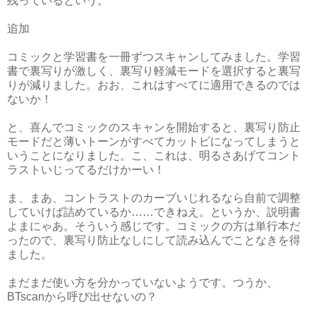
残っているという。
追加
コミックと学習書を一冊ずつスキャンしてみました。学習
書で裏写りが激しく、裏写り軽減モードを選択すると裏写
りが減りました。おお、これはすべてに適用できるのでは
ないか！
と、喜んでコミックのスキャンを開始すると、裏写り防止
モードだと薄いトーンがすべてカットビになってしまうと
いうことになりました。こ、これは、明るさあげてコント
ラストいじってるだけかーい！
ま、まあ、コントラストのカーブいじれるなら自前で調整
していけば詰めているか……できねえ。というか、説明書
よまにゃあ。そういう感じです。コミックの方は単行本だ
ったので、裏写り防止なしにして読み込んでことなきを得
ました。
まだまだ使い方を分かっていないようです。つうか、
BTscanから呼び出せないの？