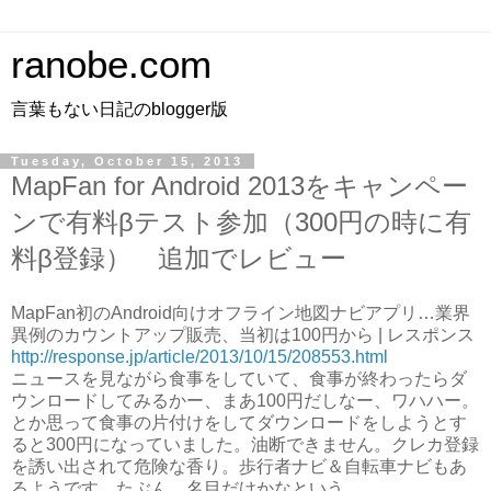
ranobe.com
言葉もない日記のblogger版
Tuesday, October 15, 2013
MapFan for Android 2013をキャンペー
ンで有料βテスト参加（300円の時に有
料β登録） 追加でレビュー
MapFan初のAndroid向けオフライン地図ナビアプリ…業界
異例のカウントアップ販売、当初は100円から | レスポンス
http://response.jp/article/2013/10/15/208553.html
ニュースを見ながら食事をしていて、食事が終わったらダ
ウンロードしてみるかー、まあ100円だしなー、ワハハー。
とか思って食事の片付けをしてダウンロードをしようとす
ると300円になっていました。油断できません。クレカ登録
を誘い出されて危険な香り。歩行者ナビ＆自転車ナビもあ
るようです。たぶん、名目だけかなという。