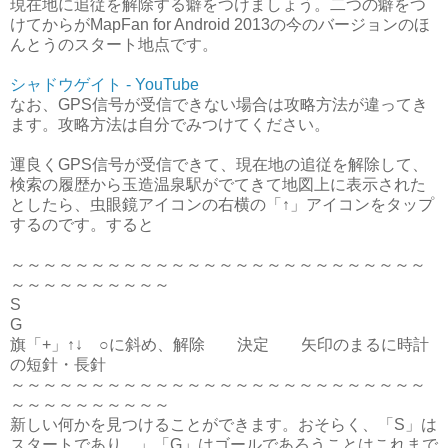
現在地に追従を解除する癖をつけましょう。二つの癖をつ
けてからがMapFan for Android 2013の今のバージョンのほ
んとうのスタート地点です。
シャドウゲイト - YouTube
なお、GPS信号が受信できない場合は攻略方法が違ってき
ます。攻略方法は自分でみつけてください。
運良くGPS信号が受信できて、現在地の追従を解除して、
検索の履歴から玉造温泉駅がでてきて地図上に表示された
としたら、虫眼鏡アイコンの右横の「↑」アイコンをタップ
するのです。すると
～～～～～～～～～～～～～～～～～～～～～～～～～～
～～～～～～～～～～
S
G
旗「+」↑↓ ○に斜め、解除 決定 矢印のまるに時計
の短針・長針
～～～～～～～～～～～～～～～～～～～～～～～～～～
～～～～～～～～～～
新しい何かを見つけることができます。おそらく、「S」は
スタートであり、」「G」はゴールであろうことはこれまで