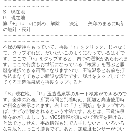
～～～～～～～～～～～～～～～～～～～～～～～～～～
～～～～～～～～～～
S 現在地
G 現在地
旗「+」↑↓ ○に斜め、解除 決定 矢印のまるに時計
の短針・長針
～～～～～～～～～～～～～～～～～～～～～～～～～～
～～～～～～～～～～
不屈の精神をもっていて、再度「↑」をクリック、じゃなく
て、タップすれば、だいたいこのようになっているはずで
す。ここで「G」をタップすると、四つの選択があらわれま
す。ここで何度もお世話になっている「検索」を選ぶと履
歴を選択できる画面になりますので、玉造温泉と名前を打
ち込まなくてもよい新設な設計です。履歴をタップしてで
てくる玉造温泉駅を再度タップすると
「S」現在地、「G」玉造温泉駅のルート検索ができるので
す。全体の路程、所要時間と到着時刻、距離と高速使用時
の料金が表示されます。右上の「ナビ開始」をタップすれ
ば、ナビが開始されるという寸法です。あとは、玉造温泉
駅をめざしましょう。VICS情報が無いので渋滞を避けるこ
とはできません。事故情報も別で入手しないと、いろいろ
な災厄とまっこう勝負です。あと、加速度センサーがつい