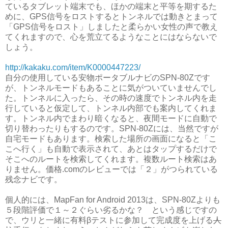
ているタブレット端末でも、ほかの端末と平等を期するた
めに、GPS信号をロストするとトンネルでは動きとまって
「GPS信号をロスト」しましたと柔らかい女性の声で教え
てくれますので、心を荒立てるようなことにはならないで
しょう。
http://kakaku.com/item/K0000447223/
自分の使用している安物ポータブルナビのSPN-80Zです
が、トンネルモードもあることに気がついていませんでし
た。トンネルに入ったら、その時の速度でトンネル内を走
行していると仮定して、トンネル内部でも案内してくれま
す。トンネル内でまわり暗くなると、夜間モードに自動で
切り替わったりもするのです。SPN-80Zには、当然ですが
自宅モードもあります。検索した場所の画面になると「こ
こへ行く」も自動で表示されて、あとはタップするだけで
そこへのルートを検索してくれます。複数ルート検索はあ
りません。価格.comのレビューでは「２」がつられている
残念ナビです。
個人的には、MapFan for Android 2013は、SPN-80Zよりも
５段階評価で１～２ぐらい劣るかな？ という感じですの
で、ウリと一緒に有料βテストに参加して完成度を上げる
人