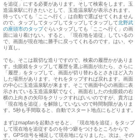
を追従」にする必要があります。そして検索をします。玉
造温泉駅に行きたいとして、玉造温泉駅が表示されます。
待っていても「ここへ行く」は自動で選ばせてくれません
ので、タップしてタップしてタップしてタップして
北野武
の座頭市のタップ
ぐらいタップしても「ここへ行く」の画
面に辿り着けない。すると、「現在地を追従」しているの
で、画面が現在地に勝手に戻ってくれるのです。はい、や
り直し。
でも、そこは親切な造りですので、検索の履歴かがありま
す。虫眼鏡をタップして履歴を選ぶ画面が出たら、さらに
「履歴」をタップして、画面が切り替わるとさきほど入力
した場所があります。それをタップすれば戻れます。画面
の中心に玉造温泉駅が来ます。そこで画面中心の画面に表
示されている玉造温泉駅でなく、画面右したの虫眼鏡の右
横の上向きの矢印をクリックすればいいのですが、貴方は
「現在地を追従」を解除していないので時間制限がありま
す。5秒も手間取ると、自動でスタート地点にもどります。
まずはmapfanを起動させると、「現在地を追従」をタップ
して現在地を追従するのを待つ癖をつけるところからで
す。GPS信号を補足して現在地になりました。次は、その