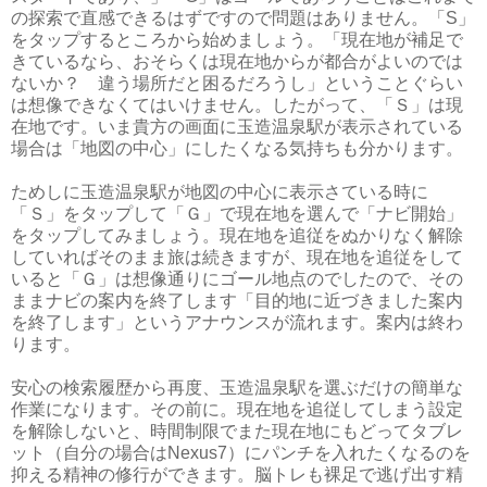
の探索で直感できるはずですので問題はありません。「S」
をタップするところから始めましょう。「現在地が補足で
きているなら、おそらくは現在地からが都合がよいのでは
ないか？ 違う場所だと困るだろうし」ということぐらい
は想像できなくてはいけません。したがって、「Ｓ」は現
在地です。いま貴方の画面に玉造温泉駅が表示されている
場合は「地図の中心」にしたくなる気持ちも分かります。
ためしに玉造温泉駅が地図の中心に表示さている時に
「Ｓ」をタップして「Ｇ」で現在地を選んで「ナビ開始」
をタップしてみましょう。現在地を追従をぬかりなく解除
していればそのまま旅は続きますが、現在地を追従をして
いると「Ｇ」は想像通りにゴール地点のでしたので、その
ままナビの案内を終了します「目的地に近づきました案内
を終了します」というアナウンスが流れます。案内は終わ
ります。
安心の検索履歴から再度、玉造温泉駅を選ぶだけの簡単な
作業になります。その前に。現在地を追従してしまう設定
を解除しないと、時間制限でまた現在地にもどってタブレ
ット（自分の場合はNexus7）にパンチを入れたくなるのを
抑える精神の修行ができます。脳トレも裸足で逃げ出す精