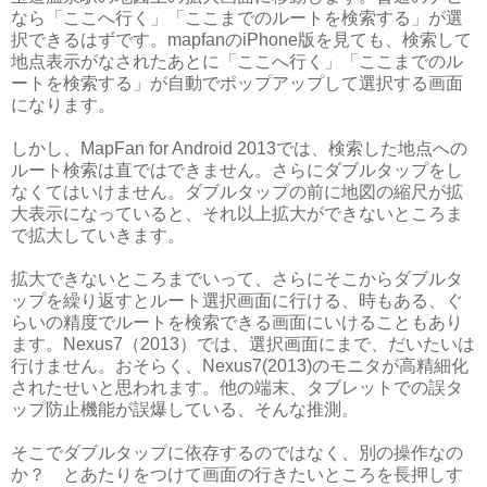
なら「ここへ行く」「ここまでのルートを検索する」が選
択できるはずです。mapfanのiPhone版を見ても、検索して
地点表示がなされたあとに「ここへ行く」「ここまでのル
ートを検索する」が自動でポップアップして選択する画面
になります。
しかし、MapFan for Android 2013では、検索した地点への
ルート検索は直ではできません。さらにダブルタップをし
なくてはいけません。ダブルタップの前に地図の縮尺が拡
大表示になっていると、それ以上拡大ができないところま
で拡大していきます。
拡大できないところまでいって、さらにそこからダブルタ
ップを繰り返すとルート選択画面に行ける、時もある、ぐ
らいの精度でルートを検索できる画面にいけることもあり
ます。Nexus7（2013）では、選択画面にまで、だいたいは
行けません。おそらく、Nexus7(2013)のモニタが高精細化
されたせいと思われます。他の端末、タブレットでの誤タ
ップ防止機能が誤爆している、そんな推測。
そこでダブルタップに依存するのではなく、別の操作なの
か？ とあたりをつけて画面の行きたいところを長押しす