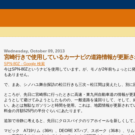
Wednesday, October 09, 2013
宮崎行きで使用しているカーナビの道路情報が更新され
SPN-80Z - Google 検索
今はSPN-80Zというナビを使用しています。が、モノが2年前ちょっと
もありません。
で、まあ、シノハユ舞台探訪の松江行きも三次～松江間は覚えたし、別に
ところが、先日に宮崎県に行ったときに高速・東九州自動車道の情報が更
ようとして避けてみようとしたものの、一般道路を遠回りして、そして、結
い。あとは無駄なガソリンと時間を使用。これは、地図情報が更新されてい
料金の月額525円の半分ぐらいにあたります。
追加で冷静に考えると、先日にクロスバイクのリアホイールを新しくして
マビック A719リム（36H）、DEORE XTハブ、スポーク（36本