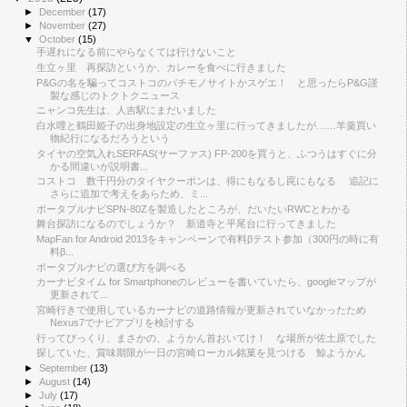
►
December
(17)
►
November
(27)
▼
October
(15)
手遅れになる前にやらなくては行けないこと
生立ヶ里 再探訪というか、カレーを食べに行きました
P&Gの名を騙ってコストコのパチモノサイトかスゲエ！ と思ったらP&G謹
製な感じのトクトクニュース
ニャンコ先生は、人吉駅にまだいました
白水哩と鶴田姫子の出身地設定の生立ヶ里に行ってきましたが……羊羹買い
物紀行になるだろうという
タイヤの空気入れSERFAS(サーファス) FP-200を買うと、ふつうはすぐに分
かる間違いが説明書...
コストコ 数千円分のタイヤクーポンは、得にもなるし罠にもなる 追記に
さらに追加で考えをあらため、ミ...
ポータブルナビSPN-80Zを製造したところが、だいたいRWCとわかる
舞台探訪になるのでしょうか？ 新道寺と平尾台に行ってきました
MapFan for Android 2013をキャンペーンで有料βテスト参加（300円の時に有
料β...
ポータブルナビの選び方を調べる
カーナビタイム for Smartphoneのレビューを書いていたら、googleマップが
更新されて...
宮崎行きで使用しているカーナビの道路情報が更新されていなかったため
Nexus7でナビアプリを検討する
行ってびっくり、まさかの、ようかん首おいてけ！ な場所が佐土原でした
探していた、賞味期限が一日の宮崎ローカル銘菓を見つける 鯨ようかん
►
September
(13)
►
August
(14)
►
July
(17)