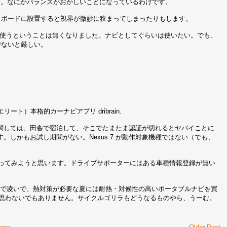
す。なにかバランスがおかしいことになっているわけです。
シュボードに設置すると視界が微妙に狭まってしまったりもします。
際に使うということは無くなりました。ナビとしてぐらいは使いたい。でも、
でないと厳しい。
™ （ナビエリート）本格的カーナビアプリ dribrain.
関しては、田舎で宿泊して、そこでたまたま認証が切れるとヤバイことに
しかもお試し期間がない。Nexus 7 が動作対象機種ではない（でも、
neを使ってみようと思います。ドライブサポーターにはある車種情報登録が無い
７で凌いで、熱対策が必要な夏には耐熱・対候性の高いポータブルナビを買
ばと思わないでもありません。サイクルゴリラもどうなるものやら、うーむ。