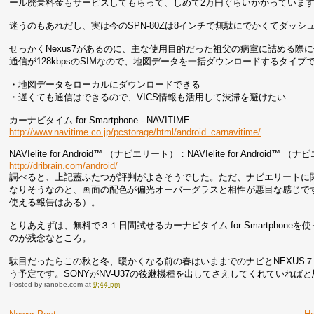
ール廃棄料金もサービスしてもらって、しめて2万円ぐらいかかっていま
迷うのもあれだし、実は今のSPN-80Zは8インチで無駄にでかくてダッ
せっかくNexus7があるのに、主な使用目的だった祖父の病室に詰める
通信が128kbpsのSIMなので、地図データを一括ダウンロードするタイプ
・地図データをローカルにダウンロードできる
・遅くても通信はできるので、VICS情報も活用して渋滞を避けたい
カーナビタイム for Smartphone - NAVITIME
http://www.navitime.co.jp/pcstorage/html/android_carnavitime/
NAVIelite for Android™ （ナビエリート）：NAVIelite for Android
http://dribrain.com/android/
調べると、上記蓋ふたつが評判がよさそうでした。ただ、ナビエリートに
なりそうなのと、画面の配色が偏光オーバーグラスと相性が悪目な感じです。
使える報告はある）。
とりあえずは、無料で３１日間試せるカーナビタイム for Smartpho
のが残念なところ。
駄目だったらこの秋と冬、暖かくなる前の春はいままでのナビとNEXUS
う予定です。SONYがNV-U37の後継機種を出してさえしてくれていれ
Posted by
ranobe.com
at
9:44 pm