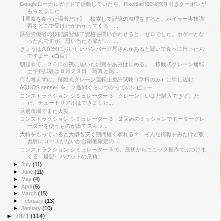
Googleローカルガイドで活動していたら、Pixel6aの10%割り引きクーポンが
もらえました
【昼食を食べた場所だけ】 検索して記憶の整理をすると、ボイラー実技講
習をどこで受けたかわかってくる ...
厚生労働省の技能講習修了資格を問い合わせると、ゼロでした。ホゲーとな
ったんですが、思い当たる節が……...
きょうは久留米においしいハンバーグ屋さんがあると聞いて食べに行ったん
ですよー（白目）
朝起きて、２０日の夜に届いた泥縄をあみはじめる。 移動式クレーン運転
士学科試験は８月２３日 写真と泥...
何も考えずに、移動式クレーン運転士免許試験（学科のみ）に申し込む
AQUOS sense4 を、２週間ぐらいつかってのレビュー
コンストラクション シミュレーター 3 クレーン、いまだ購入できず。た
だ、チュートリアルはできました...
旦過市場でまた火災
コンストラクション シミュレーター 3 ２回めのミッションでモーターグレ
ーダーを使うものが出てスキッ...
大特をもっていると大型も安く期間短く取れる？ そんな情報をみたけど教
習所にコースがないか自衛他限定の...
コンストラクション シミュレーター 3 で、最初からユニック操作でぶつけま
くる 追記 バケットの爪角...
►
July
(11)
►
June
(11)
►
May
(4)
►
April
(6)
►
March
(15)
►
February
(13)
►
January
(10)
►
2021
(114)