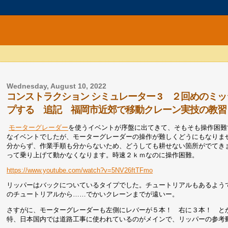
Wednesday, August 10, 2022
コンストラクション シミュレーター 3 ２回めのミ
プする 追記 福岡市近郊で移動クレーン実技の教習
モーターグレーダー
を使うイベントが序盤に出てきて、そもそも操作困難
なイベントでしたが、モーターグレーダーの操作が難しくどうにもなりま
分からず、作業手順も分からないため、どうしても耕せない箇所がでてき
って乗り上げて動かなくなります。時速２ｋｍなのに操作困難。
https://www.youtube.com/watch?v=5NV26ftTFmo
リッパーはバックについているタイプでした。チュートリアルもあるよう
のチュートリアルから……でかいクレーンまでが遠いー。
さすがに、モーターグレーダーも左側にレバーが５本！ 右に３本！ と
特、日本国内では道路工事に使われているのがメインで、リッパーの参考