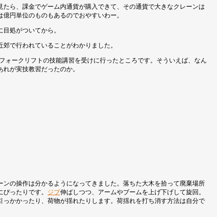
見たら、課金でゲーム内通貨が購入できて、その通貨で大きなクレーンは
は億円単位のものもあるのでおやすいわー。
に目処がついてから。
近郊で行われていることがわかりました。
フォークリフトの技能講習を受けに行ったところです。そういえば、なん
あれが実技教習だったのか。
ーンの操作は分かるようになってきました。落ちた大木を拾って廃棄場所
にぴったりです。
ジブ
伸ばしつつ、アームやブームを上げ下げして旋回。
引っかかったり、荷物が揺れたりします。荷揺れを打ち消す方法は自分で