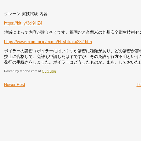
クレーン 実技試験 内容
https://bit.ly/3dl9HZ4
地域によって内容が違うそうです。福岡だと久留米の九州安全衛生技術セ
https://www.exam.or.jp/exmn/H_shikaku232.htm
ボイラーの講習（ボイラーにはいくつか講習に種類があり、どの講習か忘
技士に合格して、免許も申請したはずですが、その免許が行方不明という
発行の手続きをしました。ボイラーはどうしたものか。まあ、しておいた
Posted by
ranobe.com
at
10:53 pm
Newer Post
H