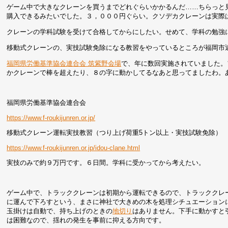
ゲーム中で大きなクレーンを買うまでどれぐらいかかるんだ……ちらっと
購入できるみたいでした。３，０００円ぐらい。クソデカクレーンは実際
クレーンの学科試験を受けて合格してからにしたい。せめて、学科の勉強
移動式クレーンの、実技試験免除になる教習をやっているところが福岡市
福岡県労働基準協会連合会 筑紫野会場
で、年に数回実施されていました。
かクレーンで棒を超えたり、８の字に動かしてるなあと思ってましたわ。
福岡県労働基準協会連合会
https://www.f-roukijunren.or.jp/
移動式クレーン運転実技教習（つり上げ荷重5トン以上・実技試験免除）
https://www.f-roukijunren.or.jp/idou-clane.html
実技のみで約９万円です。６日間。学科に受かってから考えたい。
ゲーム中で、トラッククレーンは初期から運転できるので、トラッククレ
に運んで下ろすという、まさに神社で大きめの木を処理シチュエーション
玉掛けは自動で、持ち上げのときの
地切り
はありません。下手に動かすと
は困難なので、揺れの発生を事前に抑える方向です。