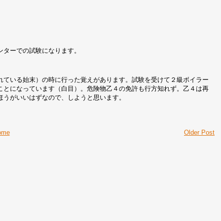
ンターでの試験になります。
れている始末）の時に行った覚えがあります。試験を受けて２級ボイラー
ことになっています（白目）。危険物乙４の免許も行方知れず。乙４は再
ほうがいいはずなので、しようと思います。
ome
Older Post