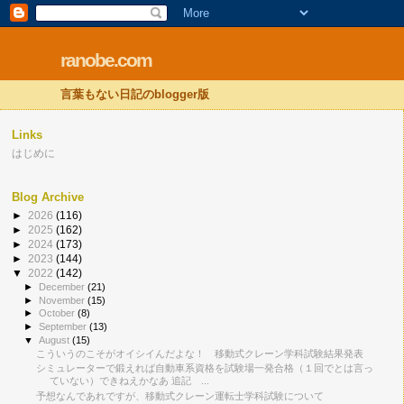
ranobe.com
言葉もない日記のblogger版
Links
はじめに
Blog Archive
►
2026
(116)
►
2025
(162)
►
2024
(173)
►
2023
(144)
▼
2022
(142)
►
December
(21)
►
November
(15)
►
October
(8)
►
September
(13)
▼
August
(15)
こういうのこそがオイシイんだよな！ 移動式クレーン学科試験結果発表
シミュレーターで鍛えれば自動車系資格を試験場一発合格（１回でとは言っ
ていない）できねえかなあ 追記 ...
予想なんであれですが、移動式クレーン運転士学科試験について