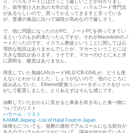
り、ハラルフードにはけっこう厳しいことが分かりまし
た。留学受け入れ先の大学の近くに、ハラルフード専門店
があるらしいので、買ってかえってきますと言っている
が、普通の食品に比べて値段が高めなので厳しそう。
で、他に問題になったのがPC。ノートPCを持ってきてい
るというのもお約束だったんですが、それがMacintoshのノ
ートだったのです。イスラム教徒ということに関しては心
理的な抵抗はありませんでしたが、マカーということには
大きな抵抗があります。うそです。マカーのひとに火と水
に調和を。敵意はありません。
用意していた無線LANカードWLI2-CB-G54Lが、どうも使
えないとわかりました。しょうがないので、他のところに
組み込んでいた、Ethernet変換コンバータボックスをひっぺ
がして配置しました。とりあえずはそんな感じです。
油断していたおかんに見せると鼻血を吹き出した食べ物に
ついてのリスト
ハラール・リスト
KAMMI Jepang - List of Halal Food in Japan
味噌もについても、発酵の過程でアルコールになる部分が
あるのでハラルかどうかについて、議論が分かれていると