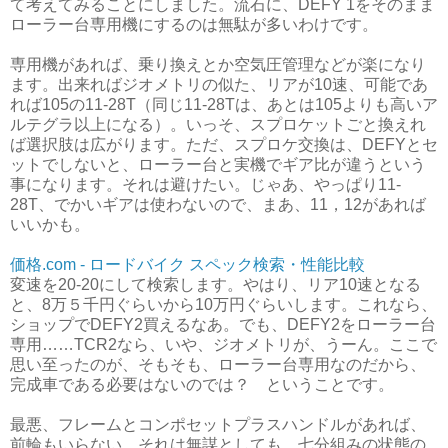
て考えてみることにしました。流石に、DEFY 1をそのまま
ローラー台専用機にするのは無駄が多いわけです。
専用機があれば、乗り換えとか空気圧管理などが楽になり
ます。出来ればジオメトリの似た、リアが10速、可能であ
れば105の11-28T（同じ11-28Tは、あとは105よりも高いア
ルテグラ以上になる）。いっそ、スプロケットごと換えれ
ば選択肢は広がります。ただ、スプロケ交換は、DEFYとセ
ットでしないと、ローラー台と実機でギア比が違うという
事になります。それは避けたい。じゃあ、やっぱり11-
28T、でかいギアは使わないので、まあ、11，12があれば
いいかも。
価格.com - ロードバイク スペック検索・性能比較
変速を20-20にして検索します。やはり、リア10速となる
と、8万５千円ぐらいから10万円ぐらいします。これなら、
ショップでDEFY2買えるなあ。でも、DEFY2をローラー台
専用……TCR2なら、いや、ジオメトリが、うーん。ここで
思い至ったのが、そもそも、ローラー台専用なのだから、
完成車である必要はないのでは？ ということです。
最悪、フレームとコンポセットプラスハンドルがあれば、
前輪もいらない。それは無謀としても、七分組みの状態の