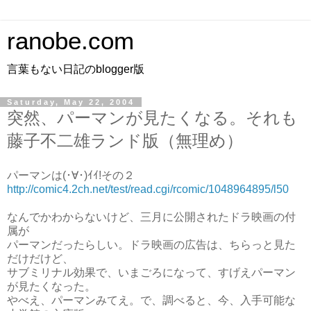
ranobe.com
言葉もない日記のblogger版
Saturday, May 22, 2004
突然、パーマンが見たくなる。それも
藤子不二雄ランド版（無理め）
パーマンは(･∀･)ｲｲ!その２
http://comic4.2ch.net/test/read.cgi/rcomic/1048964895/l50
なんでかわからないけど、三月に公開されたドラ映画の付
属が
パーマンだったらしい。ドラ映画の広告は、ちらっと見た
だけだけど、
サブミリナル効果で、いまごろになって、すげえパーマン
が見たくなった。
やべえ、パーマンみてえ。で、調べると、今、入手可能な