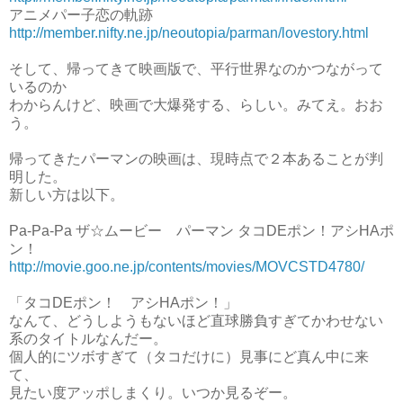
アニメパー子恋の軌跡
http://member.nifty.ne.jp/neoutopia/parman/lovestory.html
そして、帰ってきて映画版で、平行世界なのかつながって
いるのか
わからんけど、映画で大爆発する、らしい。みてえ。おお
う。
帰ってきたパーマンの映画は、現時点で２本あることが判
明した。
新しい方は以下。
Pa-Pa-Pa ザ☆ムービー パーマン タコDEポン！アシHAポ
ン！
http://movie.goo.ne.jp/contents/movies/MOVCSTD4780/
「タコDEポン！ アシHAポン！」
なんて、どうしようもないほど直球勝負すぎてかわせない
系のタイトルなんだー。
個人的にツボすぎて（タコだけに）見事にど真ん中に来
て、
見たい度アッポしまくり。いつか見るぞー。