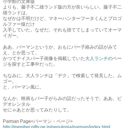
小学館の文庫版
よりも、藤子不二雄ランド版の方が良いらしい。藤子不二
雄ランドは、
なぜかは不明だけど、マネーハンターフータくんとプロゴ
ルファー猿だけ
入手していた。なぜだ。それも捨ててしまっていてオーマ
イガー。
ああ、パーマンというか、おもにパー子絡みの話がみて
え、とか思って、
かつてナイスパー子画像を掲載していた
大人ランチ
のペー
ジを探すと工事中だった。
ちなみに、大人ランチは「デク」で検索して発見した。ム
ゴー。
と、パーマン風に。
なんか、映画もパー子がらみの話だったそうで、ああ、ビ
デオレンタル
せにゃあとか思ってみたりして。
Parman Page<パーマン・ページ>
http://member.nifty.ne.jp/neoutopia/parman/index.html