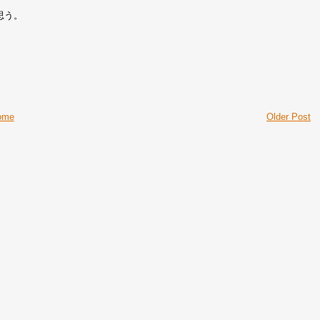
思う。
ome
Older Post