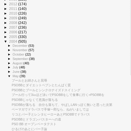
►
2012
(174)
►
2011
(140)
►
2010
(226)
►
2009
(249)
►
2008
(242)
►
2007
(236)
►
2006
(217)
►
2005
(330)
▼
2004
(505)
►
December
(53)
►
November
(57)
►
October
(22)
►
September
(38)
►
August
(40)
►
July
(48)
►
June
(38)
▼
May
(39)
プールとお姉さんと屈辱
PSOBBとダイエットペプシとたんぱく質
PSOBBとプールとシンクロナイズドスイミング
プール行って3㎞ほど泳いでPSOBBをして食事に行く>PSOBBを
PSOBBじゃなくて意識が落ちる
PSOBBが落ちる 自分も落ちて、やぱしLANっぽく無いと思った次第
ベーマガでドラバスで手塚一郎なら、ねがいましては
リコとパー子とレンタヒーローあとPSOBBでドラバス
PSOBBとドラゴンバスターへの道
PSO BB オープンベータテスト
ひるげのあとにパー子論