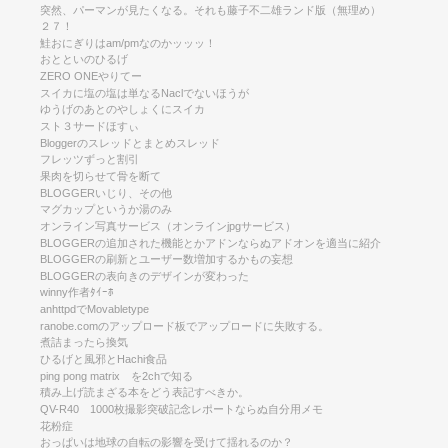
突然、パーマンが見たくなる。それも藤子不二雄ランド版（無理め）
２７！
鮭おにぎりはam/pmなのかッッッ！
おとといのひるげ
ZERO ONEやりてー
スイカに塩の塩は単なるNaclでないほうが
ゆうげのあとのやしょくにスイカ
スト３サードほすぃ
Bloggerのスレッドとまとめスレッド
フレッツずっと割引
果肉を切らせて骨を断て
BLOGGERいじり、その他
マグカップというか湯のみ
オンライン写真サービス（オンラインjpgサービス）
BLOGGERの追加された機能とかアドンならぬアドオンを適当に紹介
BLOGGERの刷新とユーザー数増加するかもの妄想
BLOGGERの表向きのデザインが変わった
winny作者ﾀｲｰﾎ
anhttpdでMovabletype
ranobe.comのアップロード板でアップロードに失敗する。
煮詰まったら換気
ひるげと風邪とHachi食品
ping pong matrix を2chで知る
積み上げ読まざる本をどう表記すべきか。
QV-R40 1000枚撮影突破記念レポートならぬ自分用メモ
花粉症
おっぱいは地球の自転の影響を受けて揺れるのか？