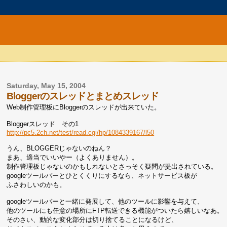
Saturday, May 15, 2004
Bloggerのスレッドとまとめスレッド
Web制作管理板にBloggerのスレッドが出来ていた。
Bloggerスレッド その1
http://pc5.2ch.net/test/read.cgi/hp/1084339167/l50
うん、BLOGGERじゃないのねん？
まあ、適当でいいやー（よくありません）。
制作管理板じゃないのかもしれないとさっそく疑問が提出されている。
googleツールバーとひとくくりにするなら、ネットサービス板が
ふさわしいのかも。
googleツールバーと一緒に発展して、他のツールに影響を与えて、
他のツールにも任意の場所にFTP転送できる機能がついたら嬉しいなあ。
そのさい、動的な変化部分は切り捨てることになるけど、