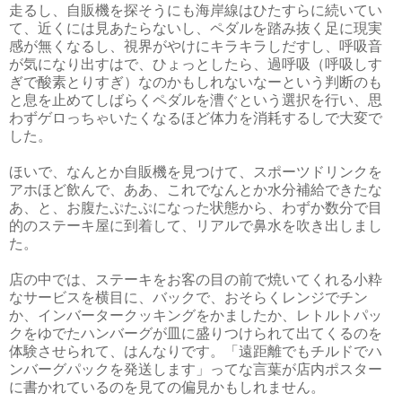
走るし、自販機を探そうにも海岸線はひたすらに続いてい
て、近くには見あたらないし、ペダルを踏み抜く足に現実
感が無くなるし、視界がやけにキラキラしだすし、呼吸音
が気になり出すはで、ひょっとしたら、過呼吸（呼吸しす
ぎで酸素とりすぎ）なのかもしれないなーという判断のも
と息を止めてしばらくペダルを漕ぐという選択を行い、思
わずゲロっちゃいたくなるほど体力を消耗するしで大変で
した。
ほいで、なんとか自販機を見つけて、スポーツドリンクを
アホほど飲んで、ああ、これでなんとか水分補給できたな
あ、と、お腹たぷたぷになった状態から、わずか数分で目
的のステーキ屋に到着して、リアルで鼻水を吹き出しまし
た。
店の中では、ステーキをお客の目の前で焼いてくれる小粋
なサービスを横目に、バックで、おそらくレンジでチン
か、インバータークッキングをかましたか、レトルトパッ
クをゆでたハンバーグが皿に盛りつけられて出てくるのを
体験させられて、はんなりです。「遠距離でもチルドでハ
ンバーグパックを発送します」ってな言葉が店内ポスター
に書かれているのを見ての偏見かもしれません。