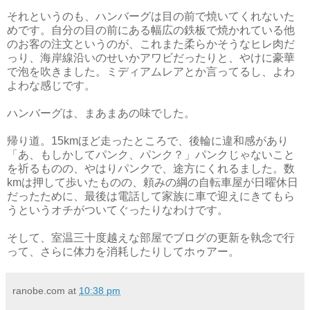
それというのも、ハンバーグは目の前で焼いてくれないた
めです。自分の目の前にある幅広の鉄板で焼かれている他
のお客の注文というのが、これまた柔らかそうなヒレ肉だ
っり、海岸線沿いのせいかアワビだったりと、やけに豪華
で泡を吹きました。ミディアムレアとか言ってるし、よわ
よわな感じです。
ハンバーグは、まあまあの味でした。
帰り道。15kmほど走ったところで、後輪に違和感があり
「あ、もしかしてパンク、パンク？」パンクじゃないこと
を祈るものの、やはりパンクで、途方にくれるました。数
kmは押して歩いたものの、頼みの綱の自転車屋が日曜休日
だったために、最後は電話して家族に車で迎えにきてもら
うというオチがついてぐったりなわけです。
そして、室温三十度越えな部屋でブログの更新を執念で行
って、さらに体力を消耗したりしてホゥアー。
ranobe.com
at
10:38 pm