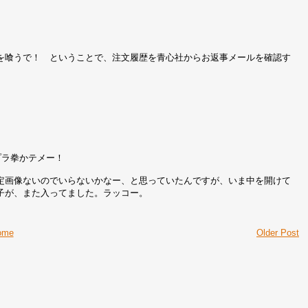
を喰うで！ ということで、注文履歴を青心社からお返事メールを確認す
リプラ拳かテメー！
定画像ないのでいらないかなー、と思っていたんですが、いま中を開けて
子が、また入ってました。ラッコー。
ome
Older Post