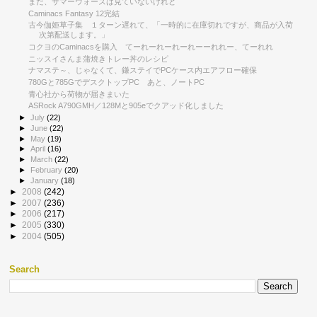
まだ、サマーウォーズは見ていないけれど
Caminacs Fantasy 12完結
古今伽姫草子集 １ターン遅れて、「一時的に在庫切れですが、商品が入荷
次第配送します。」
コクヨのCaminacsを購入 てーれーれーれーれーーれれー、てーれれ
ニッスイさんま蒲焼きトレー丼のレシピ
ナマステ～、じゃなくて、鎌ステイでPCケース内エアフロー確保
780Gと785GでデスクトップPC あと、ノートPC
青心社から荷物が届きまいた
ASRock A790GMH／128Mと905eでクアッド化しました
►
July
(22)
►
June
(22)
►
May
(19)
►
April
(16)
►
March
(22)
►
February
(20)
►
January
(18)
►
2008
(242)
►
2007
(236)
►
2006
(217)
►
2005
(330)
►
2004
(505)
Search