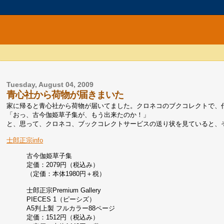
Tuesday, August 04, 2009
青心社から荷物が届きまいた
家に帰ると青心社から荷物が届いてました。クロネコのブクコレクトで、代
「おっ、古今伽姫草子集が、もう出来たのか！」
と、思って、クロネコ、ブックコレクトサービスの送り状を見ていると、そ
士郎正宗info
古今伽姫草子集
定価：2079円（税込み）
（定価：本体1980円＋税）
士郎正宗Premium Gallery
PIECES 1（ピーシズ）
A5判上製 フルカラー88ページ
定価：1512円（税込み）