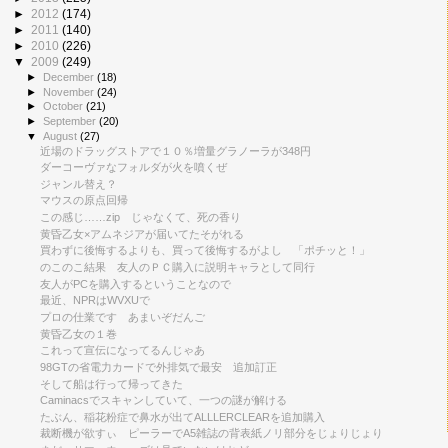
►
2012
(174)
►
2011
(140)
►
2010
(226)
▼
2009
(249)
►
December
(18)
►
November
(24)
►
October
(21)
►
September
(20)
▼
August
(27)
近場のドラッグストアで１０％増量グラノーラが348円
ダーコーヴァなフォルダが火を噴くぜ
ジャンル替え？
マウスの原点回帰
この感じ……zip じゃなくて、死の香り
黄昏乙女×アムネジアが届いてたそがれる
買わずに後悔するよりも、買って後悔するがよし 「ポチッと！」
のこのこ結果 友人のＰＣ購入に説明キャラとして同行
友人がPCを購入するということなので
最近、NPRはWVXUで
プロの仕業です あまいぞだんご
黄昏乙女の１巻
これって宣伝になってるんじゃあ
98GTの省電力カードで外排気で最安 追加訂正
そして船は行って帰ってきた
Caminacsでスキャンしていて、一つの謎が解ける
たぶん、稲花粉症で鼻水が出てALLLERCLEARを追加購入
裁断機が欲すぃ ピーラーでA5雑誌の背表紙ノリ部分をじょりじょり