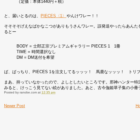
（定価：本体1440円＋税）
と、届いとるのは、
PIECES〈1〉
やんけワレー！！
そそそそげえなばかなこつがありもうさんワレー。誤発送やったらあんた
るとー
BODY = 士郎正宗プレミアムギャラリー PIECES 1 1冊
TIME = 時間選択なし
DM = DM送付を希望
ば、ばっちり、PIECES 1を注文してるッッッ！ 馬鹿なッッッ！ ト
まあ、持っていなかったので、よしとしたいところです。邪神ハンター特
みると、けっこう見てない絵がありました。あと、古今伽姫草子集の小冊
Posted by
ranobe.com
at
12:35 pm
Newer Post
H