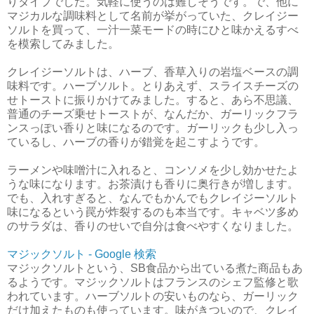
りタイプでした。気軽に使うのは難しそうです。で、他に
マジカルな調味料として名前が挙がっていた、クレイジー
ソルトを買って、一汁一菜モードの時にひと味かえるすべ
を模索してみました。
クレイジーソルトは、ハーブ、香草入りの岩塩ベースの調
味料です。ハーブソルト。とりあえず、スライスチーズの
せトーストに振りかけてみました。すると、あら不思議、
普通のチーズ乗せトーストが、なんだか、ガーリックフラ
ンスっぽい香りと味になるのです。ガーリックも少し入っ
ているし、ハーブの香りが錯覚を起こすようです。
ラーメンや味噌汁に入れると、コンソメを少し効かせたよ
うな味になります。お茶漬けも香りに奥行きが増します。
でも、入れすぎると、なんでもかんでもクレイジーソルト
味になるという罠が炸裂するのも本当です。キャベツ多め
のサラダは、香りのせいで自分は食べやすくなりました。
マジックソルト - Google 検索
マジックソルトという、SB食品から出ている煮た商品もあ
るようです。マジックソルトはフランスのシェフ監修と歌
われています。ハーブソルトの安いものなら、ガーリック
だけ加えたものも使っています。味がきついので、クレイ