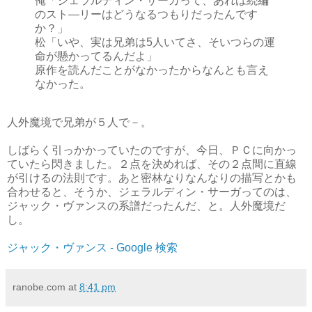
俺「ジェラルディン・サーガって、あれは続編
のスト―リーはどうなるつもりだったんです
か？」
松「いや、実は兄弟は5人いてさ、そいつらの運
命が懸かってるんだよ」
原作を読んだことがなかったからなんとも言え
なかった。
人外魔境で兄弟が５人で－。
しばらく引っかかっていたのですが、今日、ＰＣに向かっ
ていたら閃きました。２点を決めれば、その２点間に直線
が引けるの法則です。あと密林なりなんなりの描写とかも
合わせると、そうか、ジェラルディン・サーガってのは、
ジャック・ヴァンスの系譜だったんだ、と。人外魔境だ
し。
ジャック・ヴァンス - Google 検索
ranobe.com
at
8:41 pm