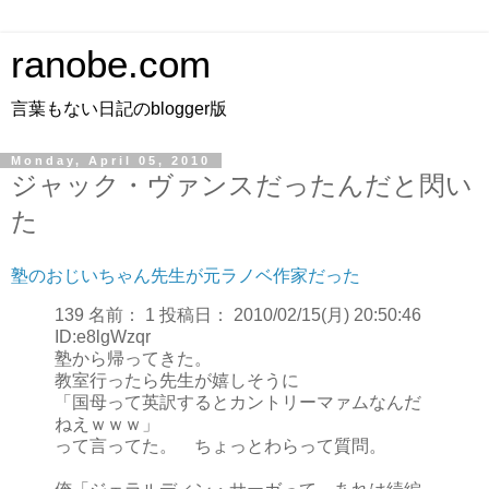
ranobe.com
言葉もない日記のblogger版
Monday, April 05, 2010
ジャック・ヴァンスだったんだと閃い
た
塾のおじいちゃん先生が元ラノベ作家だった
139 名前： 1 投稿日： 2010/02/15(月) 20:50:46
ID:e8lgWzqr
塾から帰ってきた。
教室行ったら先生が嬉しそうに
「国母って英訳するとカントリーマァムなんだ
ねえｗｗｗ」
って言ってた。 ちょっとわらって質問。