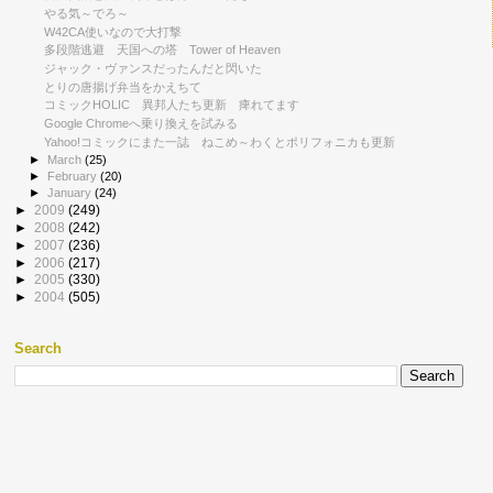
やる気～でろ～
W42CA使いなので大打撃
多段階逃避 天国への塔 Tower of Heaven
ジャック・ヴァンスだったんだと閃いた
とりの唐揚げ弁当をかえちて
コミックHOLIC 異邦人たち更新 痺れてます
Google Chromeへ乗り換えを試みる
Yahoo!コミックにまた一誌 ねこめ～わくとポリフォニカも更新
►
March
(25)
►
February
(20)
►
January
(24)
►
2009
(249)
►
2008
(242)
►
2007
(236)
►
2006
(217)
►
2005
(330)
►
2004
(505)
Search