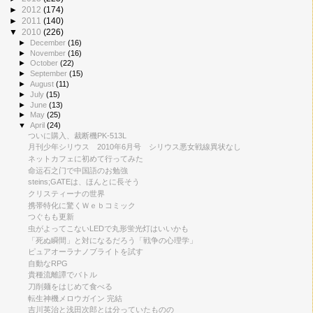
►
2012
(174)
►
2011
(140)
▼
2010
(226)
►
December
(16)
►
November
(16)
►
October
(22)
►
September
(15)
►
August
(11)
►
July
(15)
►
June
(13)
►
May
(25)
▼
April
(24)
ついに購入、裁断機PK-513L
月刊少年シリウス 2010年6月号 シリウス悪女戦線異状なし
ネットカフェに初めて行ってみた
命运石之门で中国語のお勉強
steins;GATEは、ほんとに長そう
クリスティーナの世界
携帯特化に驚くＷｅｂコミック
つぐもも更新
虫がよってこないLEDで丸形蛍光灯はいいかも
「死ぬ瞬間」と対になるだろう「戦争の心理学」
ピュアオーラナノブライトを試す
自動なRPG
貴種流離譚でバトル
刀削麺をはじめて食べる
転生神機メロウガイン 完結
吉川英治と浅田次郎とは分っていたものの