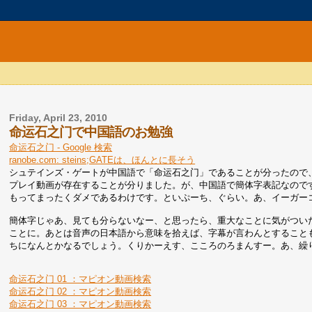
Friday, April 23, 2010
命运石之门で中国語のお勉強
命运石之门 - Google 検索
ranobe.com: steins;GATEは、ほんとに長そう
シュテインズ・ゲートが中国語で「命运石之门」であることが分ったので
プレイ動画が存在することが分りました。が、中国語で簡体字表記なので
もってまったくダメであるわけです。といぷーち、ぐらい。あ、イーガー
簡体字じゃあ、見ても分らないなー、と思ったら、重大なことに気がつい
ことに。あとは音声の日本語から意味を拾えば、字幕が言わんとすること
ちになんとかなるでしょう。くりかーえす、こころのろまんすー。あ、繰
命运石之门 01 ：マピオン動画検索
命运石之门 02 ：マピオン動画検索
命运石之门 03 ：マピオン動画検索