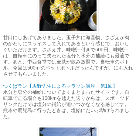
甘口にしあげてありました。玉子丼に海産物、さざえが肉
のかわりにスライスして入れてあるという感じで、おいし
くいただけます。さざえ丼、味噌汁付きで600円。味噌汁
は、自転車にのって失われた塩分と水分の補給にも最適で
す。あと、中西食堂では麦茶が飲み放題で、自転車のボト
ル、今回は500mlのペットボトルだったんですが、にも入れ
させてもらいました。
つくばラン【坂野先生によるマラソン講座 第1回】
水分と塩分の補給についてよくまとまったサイトです。自
転車で走る場合も100kmを越えた辺りからは、スポーツド
リンクだけでは塩分の補給が追いつかなくなる感じです。
熊本や鹿児島に行ったときは、塩飴にだいぶ助けられまし
た。