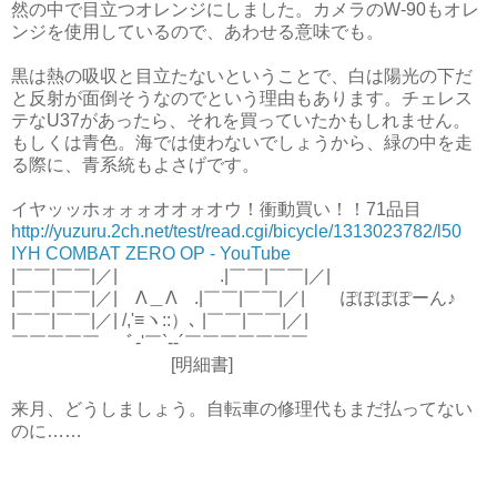
然の中で目立つオレンジにしました。カメラのW-90もオレ
ンジを使用しているので、あわせる意味でも。
黒は熱の吸収と目立たないということで、白は陽光の下だ
と反射が面倒そうなのでという理由もあります。チェレス
テなU37があったら、それを買っていたかもしれません。
もしくは青色。海では使わないでしょうから、緑の中を走
る際に、青系統もよさげです。
イヤッッホォォォオオォオウ！衝動買い！！71品目
http://yuzuru.2ch.net/test/read.cgi/bicycle/1313023782/l50
IYH COMBAT ZERO OP - YouTube
|￣￣|￣￣|／| .|￣￣|￣￣|／|
|￣￣|￣￣|／| Λ＿Λ .|￣￣|￣￣|／| ぽぽぽぽーん♪
|￣￣|￣￣|／| /,'≡ヽ::）､ |￣￣|￣￣|／|
￣￣￣￣￣ ﾞ-'￣`--´￣￣￣￣￣￣￣
[明細書]
来月、どうしましょう。自転車の修理代もまだ払ってない
のに……