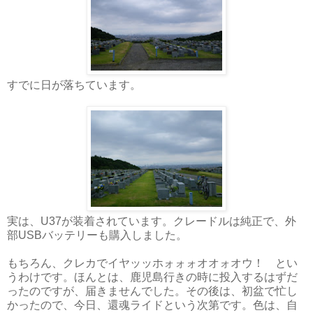
すでに日が落ちています。
実は、U37が装着されています。クレードルは純正で、外
部USBバッテリーも購入しました。
もちろん、クレカでイヤッッホォォォオオォオウ！ とい
うわけです。ほんとは、鹿児島行きの時に投入するはずだ
ったのですが、届きませんでした。その後は、初盆で忙し
かったので、今日、還魂ライドという次第です。色は、自