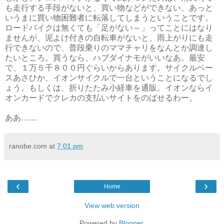
も走行する手段がないと、買い物などができない、あっと
いうまに買い物困難者に転落してしまうということです。
ロードバイクは無くても「足がない～」ってことにはなり
ませんが、泥よけ付きの自転車がないと、雨上がりにも走
行できないので、普段乗りのママチャリをなんとか調達し
たいところ。買うなら、ハブダイナモがいいなあ。最安
で、１万５千８００円ぐらいからあります。サイクルベー
スあさひか、イオンサイクルで一台ということになるでし
ょう。もしくは、折りたたみ小経車を通販。イオンならイ
オンカードでクレカの支払いサイトをのばせるわー。
ああ……
ranobe.com
at
7:01 pm
‹
›
Home
View web version
Powered by
Blogger
.