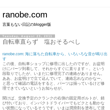
ranobe.com
言葉もない日記のblogger版
Tuesday, August 23, 2011
自転車直らず 塩おそるべし
ranobe.com: 海に落ちた自転車から、いろいろな音が鳴り出
す
この後、自転車ショップに修理に出したのですが、お盆明
けにパーツ到着して、それからすぐに直ります－。という
段取りでしたが、いまだに修理完了の連絡がありません。
ああ、お盆明けで立て込んでいて、連絡忘れなのかなー、
と思って確認の電話をすると、パーツは揃っているけど修
理できていないというお知らせが。
聞けば、交換予定のクランクの右側の固定用ボルトが、錆
び付いており、インパクトドライバーでもビクとも動かな
い状態になっているそうです。いまは潤滑剤を塗布して浸