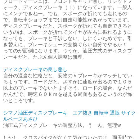
ブロードマーシュは、フロントキャリア無し、リジットフ
ォーク、ディスクブレーキ（！）になっています。一般人
にメンテできねー。でも、スポークが折れても走れるの
で、自転車ショップまでは自走可能性があがっています。
ディスクブレーキだと、スポークが折れても自走できると
いうのは、スポークが折れてタイヤが左右に振れるように
なっても、ブレーキと干渉しない、しにくいためです。引
き替えに、ブレーキシューの交換ぐらい自分でやるか！
ってのが面倒になります。つうか、油圧方式のディスクブ
レーキだと、たぶん個人調整は無理。
ディスクブレーキの良し悪し
自分の適当な性格だと、安物のＶブレーキがマッチしてい
るようです。ロードだと、さすがに速度が出るので１０５
以上のブレーキでないとまずそう。ロードの場合、なんだ
かんだで、時速６０ｋｍを越える局面もあるというのが怖
いところです。
シマノ油圧ディスクブレーキ エア抜き 自転車 通販 サイク
ルベースあさひ
油圧式ディスクブレーキの調整方法。うーん、無理w
しかし、クロスバイクがなくて気がついたのは、雨天時で