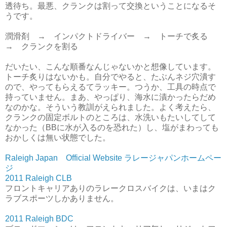
透待ち。最悪、クランクは割って交換ということになるそ
うです。
潤滑剤 → インパクトドライバー → トーチで炙る
→ クランクを割る
だいたい、こんな順番なんじゃないかと想像しています。
トーチ炙りはないかも。自分でやると、たぶんネジ穴潰す
ので、やってもらえるてラッキー。つうか、工具の時点で
持っていません。まあ、やっぱり、海水に漬かったらだめ
なのかな。そういう教訓がえられました。よく考えたら、
クランクの固定ボルトのところは、水洗いもたいしてして
なかった（BBに水が入るのを恐れた）し、塩がまわっても
おかしくは無い状態でした。
Raleigh Japan Official Website ラレージャパンホームペー
ジ
2011 Raleigh CLB
フロントキャリアありのラレークロスバイクは、いまはク
ラブスポーツしかありません。
2011 Raleigh BDC