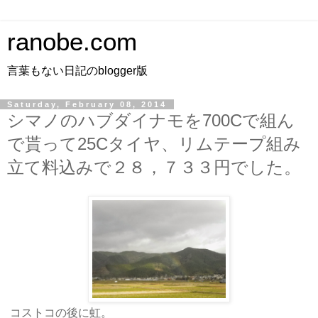
ranobe.com
言葉もない日記のblogger版
Saturday, February 08, 2014
シマノのハブダイナモを700Cで組ん
で貰って25Cタイヤ、リムテープ組み
立て料込みで２８，７３３円でした。
コストコの後に虹。