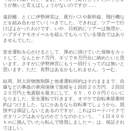
うが無いと言えばしょうがないのですが……
遠距離、とくに伊勢神宮は、夜行バスや新幹線、飛行機な
どを組み合わせていくべきでした。できれば、ツアーで行
けばよかったわけです。いや、日程的にツアーは無理か。
ハブダイナモホイールを組んでもらっている場合ではあり
ませんでした。
安全運転を心がけるとして、厚めに掛けていた保険をカッ
トして、なんとか７万円、ギリで８万円台に納めたいと思
います。さすがに伊勢神宮にもう一回行くってのは無いと
思います。ただ、長野はあるかもしれません。うーむ。
結局、対人対物無制限と他者運転特約はそのまままで、自
爆などの事故の車両保険で面積を１回目２０万円、２回目
２０万円と免責額を最大にして、６５，０００円ぐらいに
なりました。安全運転で行きます。オマケで自転車搭乗特
約はつけました。なにかあるなら自転車でしょうから。競
技中は保証しないとあるのですが、これはロードバイクで
ポタリングはありなのかどうなのかという。「１日４００
ｋｍに挑んでいたら転んで怪我しましたー」は、保証され
てほしい。