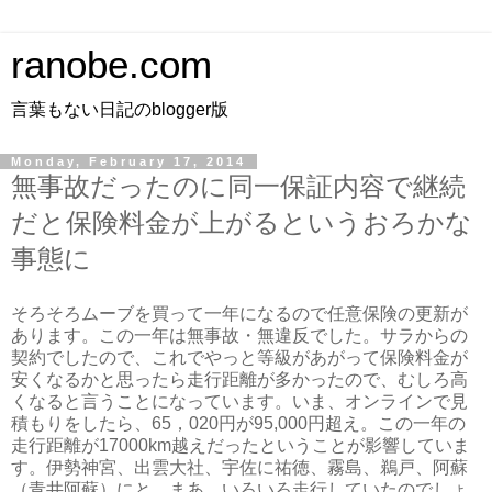
ranobe.com
言葉もない日記のblogger版
Monday, February 17, 2014
無事故だったのに同一保証内容で継続
だと保険料金が上がるというおろかな
事態に
そろそろムーブを買って一年になるので任意保険の更新が
あります。この一年は無事故・無違反でした。サラからの
契約でしたので、これでやっと等級があがって保険料金が
安くなるかと思ったら走行距離が多かったので、むしろ高
くなると言うことになっています。いま、オンラインで見
積もりをしたら、65，020円が95,000円超え。この一年の
走行距離が17000km越えだったということが影響していま
す。伊勢神宮、出雲大社、宇佐に祐徳、霧島、鵜戸、阿蘇
（青井阿蘇）にと、まあ、いろいろ走行していたのでしょ