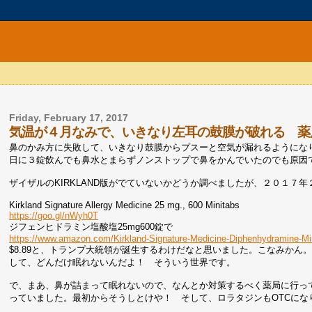
Friday, February 17, 2017
気温が４月なみで、いきなり左耳の鼓膜が破れる 薬
鼻のかみ方に失敗して、いきなり鼓膜からプスーと空気が漏れるようになりまし
日に３錠飲んでも鼻水とまらずノンストップで鼻をかんでいたのでも原因
ザイザルのKIRKLAND版がでていないかどうか調べましたが、２０１７
Kirkland Signature Allergy Medicine 25 mg., 600 Minitabs
https://goo.gl/nWyh0T
ジフェンヒドラミン塩酸塩25mg600錠で
https://www.amazon.com/Kirkland-Signature-Medicine-Diphenhydramine-
$8.89と、トランプ大統領が誕生するわけだなと思いました。こなみかん
して、どんだけ眠れないんだよ！ そういう世界です。
で、まあ、鼻が詰まって眠れないので、なんとか対策するべく薬局に行っ
っていました。最初からそうしとけや！ そして、ロラタジンもOTCにな