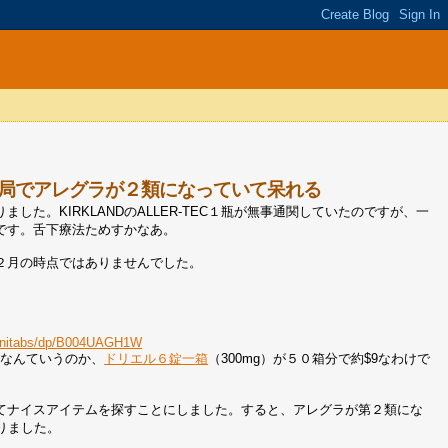
局でアレグラが２類になっていて呆れる
た。KIRKLANDのALLER-TEC１瓶が無事通関していたのですが、一
です。舌下療法ためすかなあ。
年２月の時点ではありませんでした。
Minitabs/dp/B004UAGH1W
。なんていうのか、
ドリエル６錠一箱
（300mg）が５０箱分で約$9なわけで
てナイスアイテムを探すことにしました。すると、アレグラが第２類にな
りました。