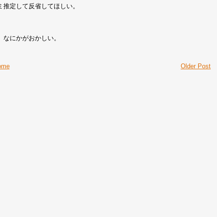
ミ推定して反省してほしい。
。なにかがおかしい。
ome
Older Post