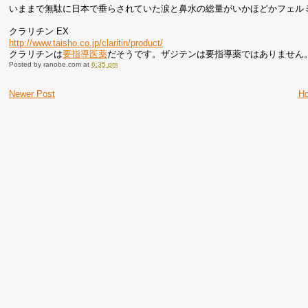
いままで無駄に日本で垂らされていた涙と鼻水の総量がいかほどかフェル
クラリチン EX
http://www.taisho.co.jp/claritin/product/
クラリチンは
要指導医薬
だそうです。ザジテンは要指導薬ではありません
Posted by
ranobe.com
at
6:35 pm
Newer Post
H