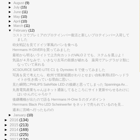
►
August
(9)
►
July
(15)
►
June
(11)
►
May
(10)
►
April
(10)
►
March
(11)
▼
February
(12)
コストコでプレミアのプロテインバー復活と新しいプロテインバー入荷して
ました
幼女戦記を見てドイツ軍風のパンを食べる
Herrmans H-DIVERを買ってみました
最初から明るいライトで上方向カットのVALO 2 でも、ステムを選ぶよ！
気温が４月なみで、いきなり左耳の鼓膜が破れる 薬局でアレグラが２類に
なっていて呆れる
XCSOURCE SATE-LITE C1 を Dymotec 6 で使ってみました
写真を見て考えたら、欧州で照射範囲がわりとせまい自転車用LEDヘッドラ
イトが生き残っている理由に思い...
見た瞬間にPHILIPS SafeRide LED の後継と思ってしまった Spanninga Ax...
丸善電気産業ちゃんはネット通販してるところにサイト更新やらせるわけに
はいかんのじゃろか？
後継機種が出たので語る Herrmans H-One S のダメポイント
Herrmans Black Pro LED Scheinwerfer をネットで売られているのを見...
週末に宮崎へ行ったものの
►
January
(10)
►
2016
(134)
►
2015
(213)
►
2014
(169)
►
2013
(225)
►
2012
(174)