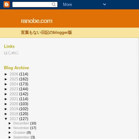
ranobe.com
言葉もない日記のblogger版
Links
はじめに
Blog Archive
►
2026
(114)
►
2025
(162)
►
2024
(173)
►
2023
(144)
►
2022
(142)
►
2021
(114)
►
2020
(103)
►
2019
(102)
►
2018
(120)
▼
2017
(127)
►
December
(10)
►
November
(17)
►
October
(9)
►
September
(3)