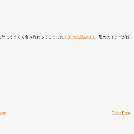
の外にうまくて食べ終わってしまった
イチゴの恋みのり
。硬めのイチゴが好
ome
Older Post