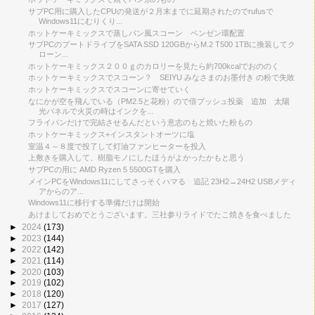
サブPC用に購入したCPUの発送が２月末までに延期されたのでrufusで
Windows11にむりくり...
ホットケーキミックスで蒸しパン風スコーン ベンゼン環配置
サブPCのブートドライブをSATA SSD 120GBからM.2 T500 1TBに換装してク
ローン...
ホットケーキミックス２００ｇのカロリーを見たら約700kcalでおののく
ホットケーキミックスでスコーン？ SEIYU みなさまのお墨付き の粉で失敗
ホットケーキミックスでスコーンに寄せていく
なにかが空を飛んでいる（PM2.5と花粉）ので倍プッシュ投薬 追加 太陽
光パネルで火災の時はインクを...
フライパンだけで完結させるんだという意志のもと焼いた粉もの
ホットケーキミックス+インスタントオーツに塩
室温４～８度で投了して灯油ファンヒーターを投入
上敷きを購入して、樹脂モノにしたほうがよかったかもと思う
サブPCの用に AMD Ryzen 5 5500GTを購入
メインPCをWindows11にしてさっそくハマる 追記 23H2→24H2 USBメディ
アからのア...
Windows11に移行する準備だけは開始
あけましておめでとうございます。三社参りライドでたこ焼きを食べました
►
2024
(173)
►
2023
(144)
►
2022
(142)
►
2021
(114)
►
2020
(103)
►
2019
(102)
►
2018
(120)
►
2017
(127)