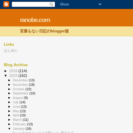
ranobe.com
言葉もない日記のblogger版
Links
はじめに
Blog Archive
►
2026
(114)
▼
2025
(162)
►
December
(13)
►
November
(18)
►
October
(22)
►
September
(10)
►
August
(9)
►
July
(14)
►
June
(13)
►
May
(13)
►
April
(10)
►
March
(11)
►
February
(13)
▼
January
(16)
ホットケーキミックスで焼くパン系のもの