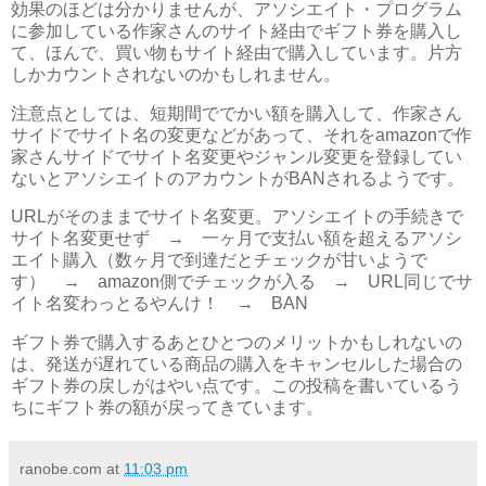
効果のほどは分かりませんが、アソシエイト・プログラム
に参加している作家さんのサイト経由でギフト券を購入し
て、ほんで、買い物もサイト経由で購入しています。片方
しかカウントされないのかもしれません。
注意点としては、短期間ででかい額を購入して、作家さん
サイドでサイト名の変更などがあって、それをamazonで作
家さんサイドでサイト名変更やジャンル変更を登録してい
ないとアソシエイトのアカウントがBANされるようです。
URLがそのままでサイト名変更。アソシエイトの手続きで
サイト名変更せず → 一ヶ月で支払い額を超えるアソシ
エイト購入（数ヶ月で到達だとチェックが甘いようで
す） → amazon側でチェックが入る → URL同じでサ
イト名変わっとるやんけ！ → BAN
ギフト券で購入するあとひとつのメリットかもしれないの
は、発送が遅れている商品の購入をキャンセルした場合の
ギフト券の戻しがはやい点です。この投稿を書いているう
ちにギフト券の額が戻ってきています。
ranobe.com
at
11:03 pm