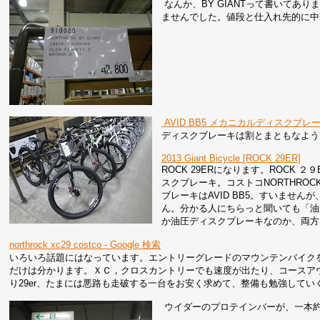
なんか、BY GIANTって書いてあり
ませんでした。値段と仕入れ先的に中華
AVID BB5 メカニカルディスクブ
ディスクブレーキは割とまともなよう
2013 Giant Bicycle [ROCK 29ER]
ROCK 29ERになります。ROCK ２
スクブレーキ。コストコNORTHRO
ブレーキはAVID BB5。すいませ
ん。分かる人にちらっと聞いても「油
か油圧ディスクブレーキなのか、両方
northrock xc29 costco - Google 検索
いろいろ話題にはなっています。エントリーグレードのマウンテンバイク
だけは分かります。ＸＣ，クロスカントリーでも速度が出たり、コースア
り29er、たまには悪路も走破する一台をお安く求めて、整備も勉強して
ウイダーのプロテインバーが、一本約