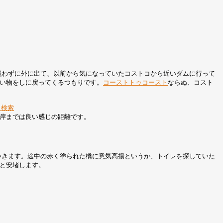
買わずに外に出て、以前から気になっていたコストコから近いダムに行って
い物をしに戻ってくるつもりです。
コーストトゥコースト
ならぬ、コスト
le 検索
岸までは良い感じの距離です。
いきます。途中の赤く塗られた橋に意気高揚というか、トイレを探していた
と安堵します。