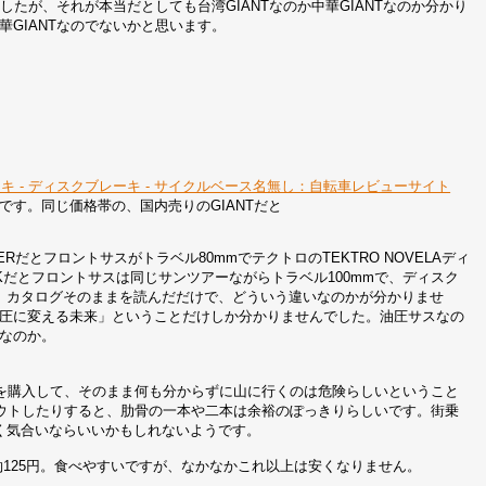
ましたが、それが本当だとしても台湾GIANTなのか中華GIANTなのか分かり
GIANTなのでないかと思います。
レーキ - ディスクブレーキ - サイクルベース名無し：自転車レビューサイト
です。同じ価格帯の、国内売りのGIANTだと
９ERだとフロントサスがトラベル80mmでテクトロのTEKTRO NOVELAディ
CKだとフロントサスは同じサンツアーながらトラベル100mmで、ディスク
んが、カタログそのままを読んだだけで、どういう違いなのかが分かりませ
圧に変える未来」ということだけしか分かりませんでした。油圧サスなの
なのか。
を購入して、そのまま何も分からずに山に行くのは危険らしいということ
ウトしたりすると、肋骨の一本や二本は余裕のぽっきりらしいです。街乗
いく気合いならいいかもしれないようです。
125円。食べやすいですが、なかなかこれ以上は安くなりません。