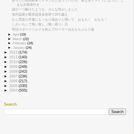
折りたたみ自転車でトランポと思っていたら、単なるドライブになった、し
まなみ海道行き
謎が一つ解けたような、そんな気がしました
室内温度が暖房器具未使用で20℃越え
むら雲堂の羊羹にもっちり感ありと聞いて、おもち！ おもち！
しかいちして悔い無し（喰い有り）日
明治スポーツミルクを飲んでローラー台おもちぶらり旅
►
April
(19)
►
March
(22)
►
February
(18)
►
January
(24)
►
2012
(174)
►
2011
(140)
►
2010
(226)
►
2009
(249)
►
2008
(242)
►
2007
(236)
►
2006
(217)
►
2005
(330)
►
2004
(505)
Search