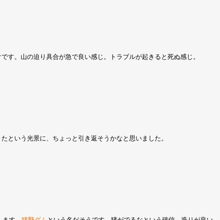
けです。山の迫り具合が急で良い感じ。トラブルが起きると死ぬ感じ。
きたという光景に、ちょっと引き返そうかなと思いました。
します。
猪野ダム
という名だそうです。猪がでるなという確信。造りが良い