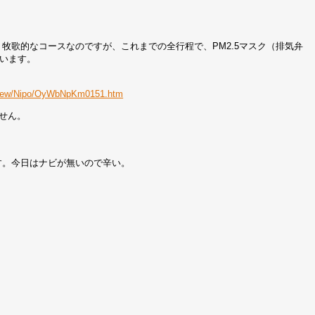
牧歌的なコースなのですが、これまでの全行程で、PM2.5マスク（排気弁
います。
iki-new/Nipo/OyWbNpKm0151.htm
ません。
す。今日はナビが無いので辛い。