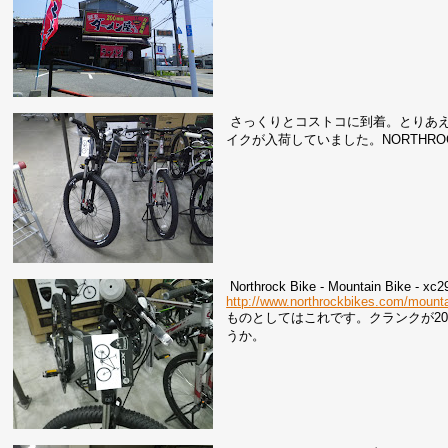
さっくりとコストコに到着。とりあ
イクが入荷していました。NORTHROC
Northrock Bike - Mountain Bike - xc2
http://www.northrockbikes.com/mount
ものとしてはこれです。クランクが20
うか。