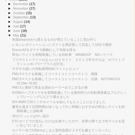
►
December
(17)
►
November
(27)
►
October
(15)
►
September
(13)
►
August
(14)
►
July
(17)
►
June
(18)
▼
May
(21)
米国amazonから買えるものが増えていることに気が付く
レモンレボリューションにダクトを再設置して試走して15分で挫折
Dosun A2をダイナモ駆動にして失敗を悟る
明るいライトを初期装備している自転車 VANMOOF M2シリーズ
ブリヂストンライトのえらいひとサイト ２０１３年モデルは「ホワイトフ
ラッシュＷパワープラス点灯虫」
サギサカ扱いの自転車用KMCライトレビュー
PM2.5マスクを装備してコーストコトゥコーストコ 復路
PM2.5マスクを装備してコーストコトゥコーストコ 往路 NOTHROCK
XC29er 42,80...
PM2.5と黄砂で実走を諦めローラー台でござるの巻
6V3Wのハブダイナモを初期装備している国内売りの自転車探索はプログレッ
シブレーシングにたどり着きました
DH-3N80で20インチホイールを組んでもらうことになりました
夏至を過ぎて日照時間が短くなって行く時期におすすめの明るいライトを初
期装備した自転車
SFのてっとりばやい紹介
ETCカードでの支払いだけは出来ていたので、世界の果てまで何マイルを思
い出していました
ローラー台で100kmはしると室内温度が２６℃を越えてへろへろに