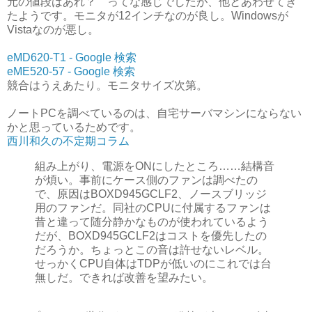
元の値段はあれ？ ってな感じでしたが、他とあわせてき
たようです。モニタが12インチなのが良し。Windowsが
Vistaなのが悪し。
eMD620-T1 - Google 検索
eME520-57 - Google 検索
競合はうえあたり。モニタサイズ次第。
ノートPCを調べているのは、自宅サーバマシンにならない
かと思っているためです。
西川和久の不定期コラム
組み上がり、電源をONにしたところ……結構音
が煩い。事前にケース側のファンは調べたの
で、原因はBOXD945GCLF2、ノースブリッジ
用のファンだ。同社のCPUに付属するファンは
昔と違って随分静かなものが使われているよう
だが、BOXD945GCLF2はコストを優先したの
だろうか。ちょっとこの音は許せないレベル。
せっかくCPU自体はTDPが低いのにこれでは台
無しだ。できれば改善を望みたい。