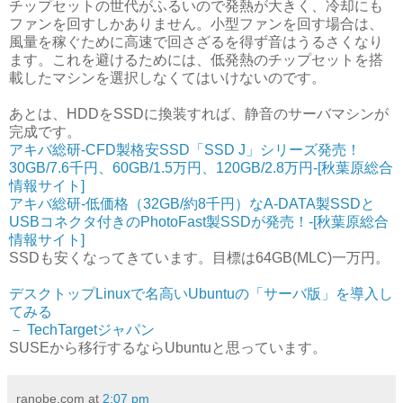
チップセットの世代がふるいので発熱が大きく、冷却にも
ファンを回すしかありません。小型ファンを回す場合は、
風量を稼ぐために高速で回さざるを得ず音はうるさくなり
ます。これを避けるためには、低発熱のチップセットを搭
載したマシンを選択しなくてはいけないのです。
あとは、HDDをSSDに換装すれば、静音のサーバマシンが
完成です。
アキバ総研-CFD製格安SSD「SSD J」シリーズ発売！
30GB/7.6千円、60GB/1.5万円、120GB/2.8万円-[秋葉原総合
情報サイト]
アキバ総研-低価格（32GB/約8千円）なA-DATA製SSDと
USBコネクタ付きのPhotoFast製SSDが発売！-[秋葉原総合
情報サイト]
SSDも安くなってきています。目標は64GB(MLC)一万円。
デスクトップLinuxで名高いUbuntuの「サーバ版」を導入し
てみる
－ TechTargetジャパン
SUSEから移行するならUbuntuと思っています。
ranobe.com
at
2:07 pm