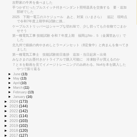
吉野家の牛丼を食べました
手つかずだったプルスイッチ付きペンダント照明器具を交換する 要・追加
部材でした
2025 下期一電工のスケジュール あと、対策（いまさら） 追記 現時点
で令和7年度上期学科試験に挑...
ケーブルストリッパーはシャープな切れ味で、少し切っても介在物でごまか
せそう
第一種電気工事 技能試験 令和７年度上期 福岡はNo．５（金属管あり）で
した
北九州で娘娘の肉やきめしとラーメンセット（B定食中）と肉まんを食べてき
ました
第一種電気工事士 技能試験前日進捗 追加・当日起床～出発
みなさまのお墨付きがトライアルで購入可能に 冷凍餃子が買えるのか
７と８を動画を見てイメージトレーニングのみ終わる。No4を本を購入した
やつで振り返る
►
June
(13)
►
May
(13)
►
April
(10)
►
March
(11)
►
February
(13)
►
January
(16)
►
2024
(173)
►
2023
(144)
►
2022
(142)
►
2021
(114)
►
2020
(103)
►
2019
(102)
►
2018
(120)
►
2017
(127)