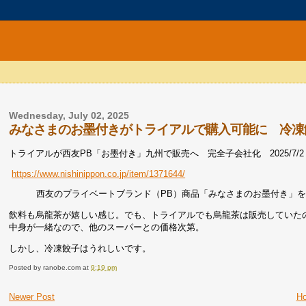
Wednesday, July 02, 2025
みなさまのお墨付きがトライアルで購入可能に 冷凍
トライアルが西友PB「お墨付き」九州で販売へ 完全子会社化 2025/7/2 1
https://www.nishinippon.co.jp/item/1371644/
西友のプライベートブランド（PB）商品「みなさまのお墨付き」
飲料も烏龍茶が嬉しい感じ。でも、トライアルでも烏龍茶は販売していた
中身が一緒なので、他のスーパーとの価格次第。
しかし、冷凍餃子はうれしいです。
Posted by
ranobe.com
at
9:19 pm
Newer Post
H