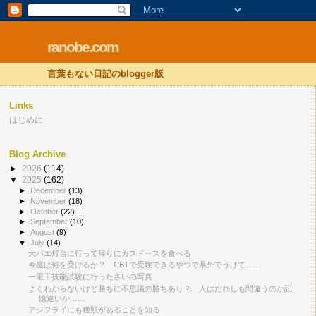
ranobe.com
言葉もない日記のblogger版
Links
はじめに
Blog Archive
►
2026
(114)
▼
2025
(162)
►
December
(13)
►
November
(18)
►
October
(22)
►
September
(10)
►
August
(9)
▼
July
(14)
大バエ灯台に行って帰りにカスドースを食べる
今度は何を受けるか？ CBTで受験できるやつで県外でうけて……
一電工技能試験に行ったさいの写真
よくわからないけど勝ちに不思議の勝ちあり？ 人はだれしも間違うのか記
憶違いか……
アジフライにも種類があることを知る